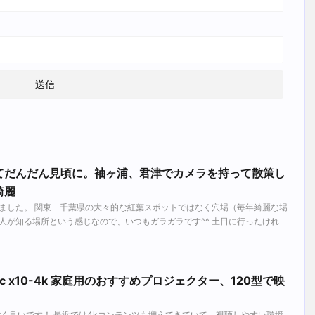
てだんだん見頃に。袖ヶ浦、君津でカメラを持って散策し
綺麗
ました。 関東 千葉県の大々的な紅葉スポットではなく穴場（毎年綺麗な場
人が知る場所という感じなので、いつもガラガラです^^ 土日に行ったけれ
ic x10-4k 家庭用のおすすめプロジェクター、120型で映
ごく良いです！ 最近では4kコンテンツも増えてきていて、視聴しやすい環境