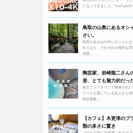
になってきました。YouTube
鳥取の山奥にあるオシ
さい。
鳥取のある山の中にオシャレな
れており、それぞれが独特な雰
雰囲 ...
陶芸家、岩崎龍二さん
形、とても魅力的だっ
東京ミッドタウンで開催された
アートを愛している友人から情
時折素敵 ...
【カフェ】木更津のブ
類の多さに驚き
コロナの前に木更津にあるカフ