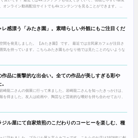
や、オンライン動画配信サイトでも4kコンテンツを見ることができます。 ...
ャレ感漂う「みたき園」。素晴らしい外観にもご注目くだ
空間を発見しました。 【みたき園】 です。 最近では古民家カフェが注目さ
囲気を持っています。こちらみたき園もかなり他では見たことのないような
の作品に衝撃的な出会い。全ての作品が美しすぎる彩や
た。
岩崎龍二さんの個展に行って来ました。岩崎龍二さんを知ったきっかけは、
報を得ました。友人は絵画や、陶芸など芸術的な嗜好を持ち合わせており、
ラジル屋にて自家焙煎のこだわりのコーヒーを楽しむ、種
ェに訪れました。ブラジル屋と言うカフェです。こちらのお店は1976年に創