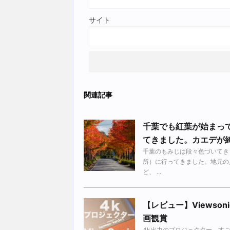
サイト
関連記事
千葉でも紅葉が始まっ
てきました。カエデが
千葉のもみじは段々色づいてき
所）に行ってきました。地元の
ど、 ...
【レビュー】Viewson
画観賞
4k出力のプロジェクター、す