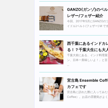
GANZO(ガンゾ)の
レザー/フェザー紹介
今回、2017年5月にGANZO
イドル)ベルト(フェザー) M です。 
西千葉にあるインドカ
る！？千葉大生にも大
千葉大前にある、インド料理屋
ン、日本一美味しいよ！」と言
...
宮古島 Ensemble
カフェです
宮古島に訪れた際に入ってみたい
Coffee）。お店の雰囲気が