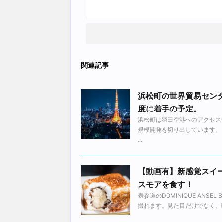
関連記事
浜松町の世界貿易センタ
度に着手の予定。
浜松町は羽田空港へのアクセス
規模開発を切り出しています。
...
【動画有】新感覚スイ
スモアを食す！
表参道のDOMINIQUE AN
撮れます。見た目だけでなく、味