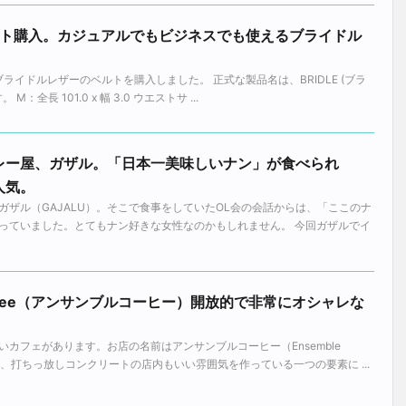
ベルト購入。カジュアルでもビジネスでも使えるブライドル
のブライドルレザーのベルトを購入しました。 正式な製品名は、BRIDLE (ブラ
M：全長 101.0 x 幅 3.0 ウエストサ ...
レー屋、ガザル。「日本一美味しいナン」が食べられ
人気。
ガザル（GAJALU）。そこで食事をしていたOL会の会話からは、「ここのナ
っていました。とてもナン好きな女性なのかもしれません。 今回ガザルでイ
 Coffee（アンサンブルコーヒー）開放的で非常にオシャレな
カフェがあります。お店の名前はアンサンブルコーヒー（Ensemble
よく、打ちっ放しコンクリートの店内もいい雰囲気を作っている一つの要素に ...