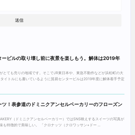
ービルの取り壊し前に夜景を楽しもう。解体は2019年
がとても売りの地域です。そこでJR東日本や、東急不動作などが浜松町の大
 タイトルにも書いているように貿易センタービルは2019年度に解体着手予定
ーツ！表参道のドミニクアンセルベーカリーのフローズン
SEL BAKERY（ドミニクアンセルベーカリー）ではSNS映えするスイーツの写真が
も特徴的で美味しい。 「クロナッツ（クロワッサン+ドー ...