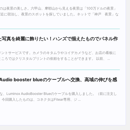
のは夜景の美しさ。六甲山、摩耶山から見える夜景は「100万ドルの夜景」
付近に宿泊し、夜景のスポットを探していました。ネットで「神戸 夜景」な
た写真を綺麗に飾りたい！ハンズで揃えたものでパネル作
のプリントサービスです。カメラのキタムラやコイデカメラなど、お店の看板に
るところではクリスタルプリントの依頼をすることができます。 以前、 ...
Audio booster blueのケーブルへ交換、高域の伸びを感
uminox AudioBooster Blueのケーブルを購入しました。（前に注文し
回購入したものは、コネクタはFitear専用、ジ ...