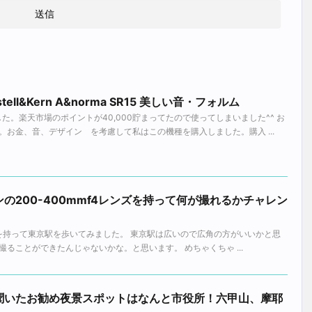
tell&Kern A&norma SR15 美しい音・フォルム
した。楽天市場のポイントが40,000貯まってたので使ってしまいました^^ お
お金、音、デザイン を考慮して私はこの機種を購入しました。購入 ...
の200-400mmf4レンズを持って何が撮れるかチャレン
f/4レンズを持って東京駅を歩いてみました。 東京駅は広いので広角の方がいいかと思
ることができたんじゃないかな。と思います。 めちゃくちゃ ...
聞いたお勧め夜景スポットはなんと市役所！六甲山、摩耶