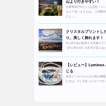
山より行きやすい！
兵庫県神戸市といえば思いつく
なんて言いますよね。 三宮駅
どと ...
クリスタルプリントし
り。美しく飾れます！
FUJIFILMが提供する写真
【FUJIFILM】の文字が見え
【レビュー】Luminox 
じる
現在メーカーからの入荷が困難な、L
た方は、3ヶ月待ったそうです）今