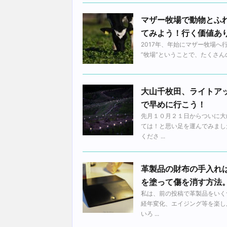
マザー牧場で動物とふ
てみよう！行く価値あ
2017年、年始にマザー牧場
”牧場”ということで、たくさん
大山千枚田、ライトア
で早めに行こう！
先月１０月２１日からついに大
ては！と思い足を運んでみまし
くださ ...
革製品の財布の手入れ
を塗って傷を消す方法
私は、前の投稿で革製品をいく
経年変化、エイジング等を楽し
いろ ...