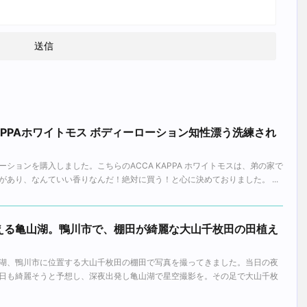
KAPPAホワイトモス ボディーローション知性漂う洗練され
ションを購入しました。こちらのACCA KAPPA ホワイトモスは、弟の家で
あり、なんていい香りなんだ！絶対に買う！と心に決めておりました。 ...
える亀山湖。鴨川市で、棚田が綺麗な大山千枚田の田植え
湖、鴨川市に位置する大山千枚田の棚田で写真を撮ってきました。当日の夜
日も綺麗そうと予想し、深夜出発し亀山湖で星空撮影を。その足で大山千枚