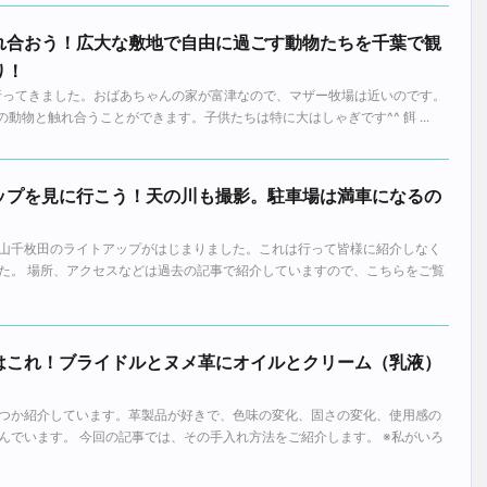
れ合おう！広大な敷地で自由に過ごす動物たちを千葉で観
り！
へ行ってきました。おばあちゃんの家が富津なので、マザー牧場は近いのです。
の動物と触れ合うことができます。子供たちは特に大はしゃぎです^^ 餌 ...
ップを見に行こう！天の川も撮影。駐車場は満車になるの
山千枚田のライトアップがはじまりました。これは行って皆様に紹介しなく
た。 場所、アクセスなどは過去の記事で紹介していますので、こちらをご覧
はこれ！ブライドルとヌメ革にオイルとクリーム（乳液）
。
つか紹介しています。革製品が好きで、色味の変化、固さの変化、使用感の
んでいます。 今回の記事では、その手入れ方法をご紹介します。 ※私がいろ