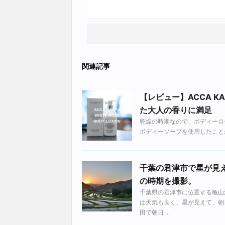
関連記事
【レビュー】ACCA 
た大人の香りに満足
乾燥の時期なので、ボディーロー
ボディーソープを使用したことが
千葉の君津市で星が見
の時期を撮影。
千葉県の君津市に位置する亀山
は天気も良く、星が見えて、朝
田で朝日 ...