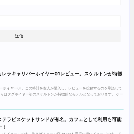
カレラキャリバーホイヤー01レビュー。スケルトンが特徴
。
ーホイヤー01。この時計を友人が購入し、レビューを投稿するのを承諾して
ちらはタグホイヤー初のスケルトンが特徴的なモデルとなっております。 ケー
ステラビスケットサンドが有名。カフェとして利用も可能
す！
いるイメージです。例えばチェーン店はいつも満席に近いイメージです。ド