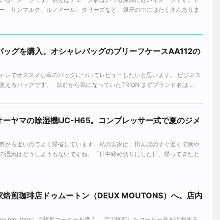
ー、サンマルク、ルノアール、タリーズなど、銀座の中にはたくさんありま
のバッグを購入。オシャレバッグのブリーフケースAA112の
ャレでオススメな革のバッグについてレビューしたいと思います。 ビジネス
えるバッグです。 以前から気になっていたTRION まずブランド名は ...
ーヤマの除湿機IJC-H65。コンプレッサー式で夏のジメ
市から近いのでよく帰省しています。私の実家は、田んぼのすぐ近くで爽や
の湿気はどうしようもないですね。「日中締め切りにした日、帰ってきたと
焙煎珈琲店ドゥムートン（DEUX MOUTONS）へ。店内
x moutons）で焙煎コーヒーを購入。 店で焙煎したコーヒー豆を販売する