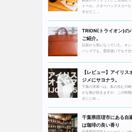
トール、スターバックスコーヒ
すがどこ ...
TRION(トライオン)
ご紹介。
以前から気になっていた、オシ
バッグでも、普段使いでも十分使
【レビュー】アイリスオ
ジメにサヨナラ。
千葉の実家へは、私の住む川崎
かな風が吹きますが、この時期
きにじめ ...
千葉県匝瑳市にある自家
は珈琲の良い香り
千葉県匝瑳市ドゥムートン（dou