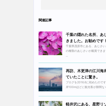
関連記事
千葉の隠れた名所、あ
きました。お勧めです
千葉県茂原市にある、あじさい
の種類のあじさいが鑑賞できます
...
再訪、木更津の江川海岸
ていたことに驚き。
ブログを2016.6に初めたの
岸100mほどに観光客が隙間な
軽井沢にある、星野リ