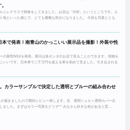
す。
ルニレテラスで朝食をしてきました。お店は「沢村」というところです。人
ト地といった感じで、とても優雅な気分になりました。 今回も写真ととも
に日本で発表！南青山のかっこいい展示品を撮影！外装や性
カーの新型NSXを発表。展示は各ホンダのお店で見ることができます。現物を
こいいです。日本車で二千万円を超える車を初めて見ました。引き込まれる
4が到着。カラーサンプルで決定した透明とブルーの組み合わせ
H334が届きましたので開封レビュー致します。右 透明シェル＋透明カバー左
ました。まずはカラー写真をどうぞ^^ みなさん好きな色があると思 ...