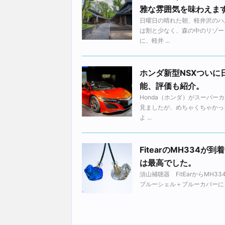
雅な雰囲気を味わえま
日曜日の晴れた朝、軽井沢のハ
は割と少なく、森の中のリゾー
に、軽井 ...
ホンダ新型NSXつい
能、評価も紹介。
Honda（ホンダ）がスーパー
見ましたが、めちゃくちゃかっ
よ ...
FitearのMH33
は最高でした。
須山補聴器 FitEarからM
ブルーシェル＋ブルーカバーにし