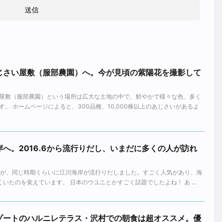
じさい屋敷（服部農園）へ。今が見頃の紫陽花を撮影して
！
屋敷（服部農園）という場所は広大な土地の中で、鮮やかで様々な色、多く
。 ホームページによると、300品種、10,000株以上のあじさいがあるよ
へ。2016.6から流行りだし、いまだに多くの人が訪れ
ですが、同じ時期くらいに江川海岸が流行りだしました。すごく人気があり、海
くいたのを覚えています。 日本のウユニとかすごく話題でしたよね！ あ ...
ゾートのハルニレテラス・沢村での朝食は超オススメ。優