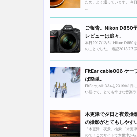
ため、よく通っています。 今
...
ご報告。Nikon D
レビューは追々。
本日2017/12/5にNikon
のことでした。 追記2018.7.
FitEar cable
ば簡単。
FitEarのMH334を201
い続けて、とても幸せな音楽ライ
木更津で夕日と夜景撮
の撮影がとてもしやす
「木更津 夜景」検索 「木更
ので！このサイトで木更津から見え