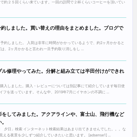
日で約２５回くらい来ています。一回の訪問で２杯くらいコーヒーを頂いてい
850予約しました。買い替えの理由をまとめました。ブログで
 D850を予約しました。 入荷は非常に時間がかかっているようで、約2ヶ月かかると
7 実は、2ヶ月かかると言われ一旦予約取り消しをし ...
006 ケーブル修理やってみた。分解と組み立ては半田付けができれ
9年1月に購入しました。購入・レビューについては別記事にて紹介しています毎日使
フを送っています。そんな中、2019年7月にイヤホンの不調に ...
影をしてみました。アクアラインや、富士山、飛行機など
い。
津 夕日」検索 インターネット検索結果はあまり出てきませんでした。。。な
る夜景を少しずつ紹介していきたいと思います。 [adsense1] ...