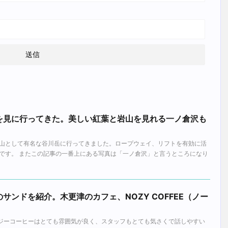
を見に行ってきた。美しい紅葉と岩山を見れる一ノ倉沢も
山として有名な谷川岳に行ってきました。ロープウェイ、リフトを有効に活
です。 またこの記事の一番上にある写真は「一ノ倉沢」と言うところになり
サンドを紹介。木更津のカフェ、NOZY COFFEE（ノー
ノージーコーヒーはとても雰囲気が良く、スタッフもとても気さくで話しやすい