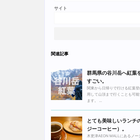
サイト
関連記事
群馬県の谷川岳へ紅葉
すごい。
関東から日帰りで行ける紅葉登
用して山頂まで行くことも可能
ます。 ...
とても美味しいランチの
ジーコーヒー）。
木更津AEON MALLにある