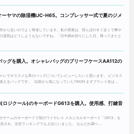
ーヤマの除湿機IJC-H65。コンプレッサー式で夏のジメ
市から近いのでよく帰省しています。私の実家は、田んぼのすぐ近くで爽や
の湿気はどうしようもないですね。「日中締め切りにした日、帰ってきたと
のバッグを購入。オシャレバッグのブリーフケースAA112の
ャレでオススメな革のバッグについてレビューしたいと思います。 ビジネス
えるバッグです。 以前から気になっていたTRION まずブランド名は ...
ool(ロジクール)のキーボードG613を購入。使用感、打鍵音
ジクール)がゲームのキーボードで初のワイヤレス メカニカルキーボード「G613」を
目され、注目ランキングでも上位にいました。 なんだか調べ ...