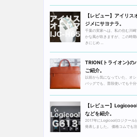
【レビュー】アイリスオ
ジメにサヨナラ。
千葉の実家へは、私の住む川崎
かな風が吹きますが、この時期
きにじめ ...
TRION(トライオン)
ご紹介。
以前から気になっていた、オシ
バッグでも、普段使いでも十分使
【レビュー】Logico
などを紹介。
2017年にLogicool(ロ
発表しました。 価格コムでも注