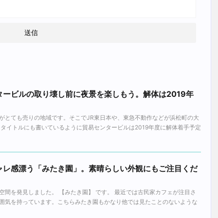
ービルの取り壊し前に夜景を楽しもう。解体は2019年
がとても売りの地域です。そこでJR東日本や、東急不動作などが浜松町の大
 タイトルにも書いているように貿易センタービルは2019年度に解体着手予定
ャレ感漂う「みたき園」。素晴らしい外観にもご注目くだ
空間を発見しました。 【みたき園】 です。 最近では古民家カフェが注目さ
囲気を持っています。こちらみたき園もかなり他では見たことのないような