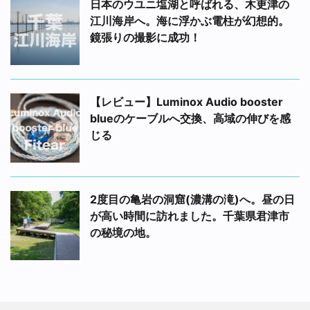
日本のウユニ塩湖と呼ばれる、木更津の
江川海岸へ。海に浮かぶ電柱が幻想的。
鏡張りの撮影に成功！
【レビュー】Luminox Audio booster
blueのケーブルへ交換、高域の伸びを感
じる
2度目の亀岩の洞窟(濃溝の滝)へ。昼の日
が高い時間に訪れました。千葉県君津市
の秘境の地。