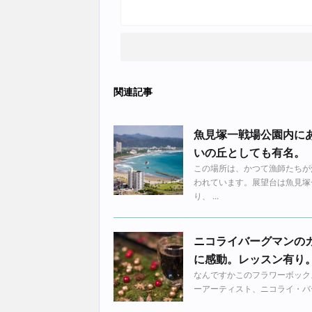
関連記事
魚見塚一戦場公園内に
いの丘としても有名。
この場所は、かつて漁師たちが
われています。展望台は魚見塚
り、 ...
ニコライバーグマンの
に感動。レッスン有り
なんですかこのフラワーボック
ーアーティスト、ニコライ・バーグマ