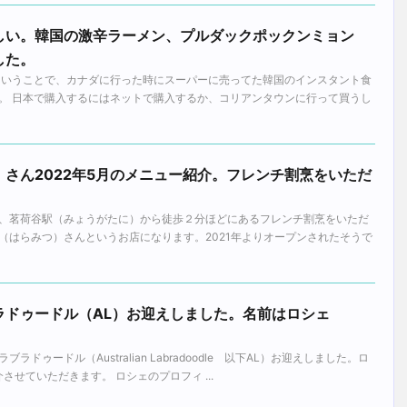
しい。韓国の激辛ラーメン、プルダックポックンミョン
した。
ということで、カナダに行った時にスーパーに売ってた韓国のインスタント食
。 日本で購入するにはネットで購入するか、コリアンタウンに行って買うし
さん2022年5月のメニュー紹介。フレンチ割烹をいただ
、茗荷谷駅（みょうがたに）から徒歩２分ほどにあるフレンチ割烹をいただ
（はらみつ）さんというお店になります。2021年よりオープンされたそうで
ラドゥードル（AL）お迎えしました。名前はロシェ
ラブラドゥードル（Australian Labradoodle 以下AL）お迎えしました。ロ
させていただきます。 ロシェのプロフィ ...