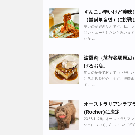
すんごい辛いけど美味
（불닭볶음면）に挑戦
辛いのが好きなんです、私。 
品レビューをしたいと思います
かな ...
波羅蜜（茗荷谷駅周辺）
けるお店。
知人の紹介で教えていただいた
けるお店を紹介します。波羅蜜
す。 ...
オーストラリアンラブ
(Rocher)に決定
2023.11.26にオーストラリアン
シェについて、A Lについて紹介