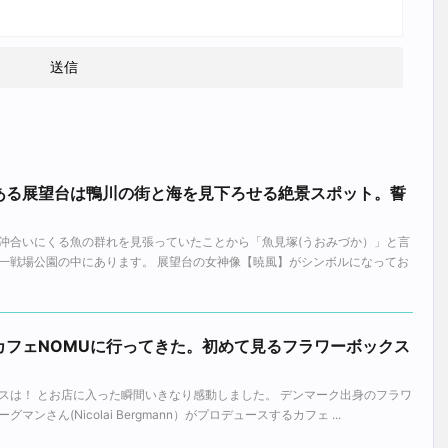
ある展望台は鴨川の街と海を見下ろせる絶景スポット。誓
沖合いにくる魚の群れを見張っていたことから「魚見塚(うおみづか）」と言
一戦場公園の中にあります。 展望台の女神像【暁風】がシンボルになってお
カフェNOMUに行ってきた。初めて見るフラワーボックス
。
スは！ とお店に入った瞬間いきなり感動しました。 デンマーク出身のフラワ
ンさん(Nicolai Bergmann）がプロデュースするカフェ ...