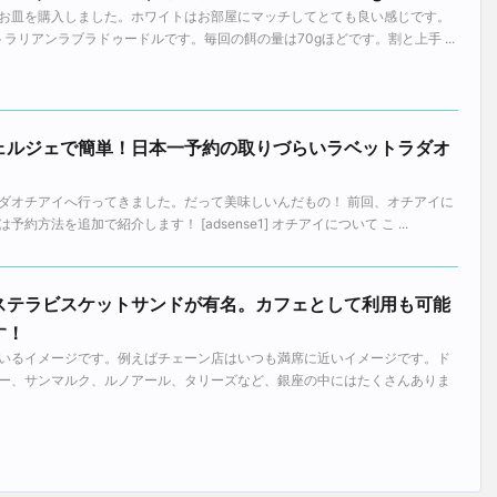
お皿を購入しました。ホワイトはお部屋にマッチしてとても良い感じです。
トラリアンラブラドゥードルです。毎回の餌の量は70gほどです。割と上手 ...
ェルジェで簡単！日本一予約の取りづらいラベットラダオ
！
ダオチアイへ行ってきました。だって美味しいんだもの！ 前回、オチアイに
方法を追加で紹介します！ [adsense1] オチアイについて こ ...
ステラビスケットサンドが有名。カフェとして利用も可能
す！
いるイメージです。例えばチェーン店はいつも満席に近いイメージです。ド
ー、サンマルク、ルノアール、タリーズなど、銀座の中にはたくさんありま