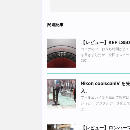
関連記事
【レビュー】KEF LS5
コロナの中、おうち時間が多く
を書きましたが、今回はスピー
297 ...
Nikon coolscan
入。
フィルムカメラを始めて数本に
いうと、 デジタルデータ化し
は ...
【レビュー】ロンハーマン（