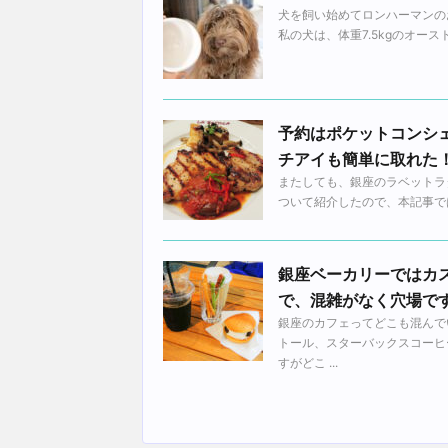
犬を飼い始めてロンハーマンの
私の犬は、体重7.5kgのオース
予約はポケットコンシ
チアイも簡単に取れた
またしても、銀座のラベットラ
ついて紹介したので、本記事では予約
銀座ベーカリーではカ
で、混雑がなく穴場で
銀座のカフェってどこも混んで
トール、スターバックスコーヒ
すがどこ ...