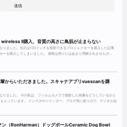
0 wireless II購入、音質の高さに鳥肌が止まらない
なりました。先日は120インチを投影できるプロジェクターを購入した記事
カーを購入してしまいました。 価格は周りにはあまり理解されませんが…
IV を先輩からいただきました。スキャナアプリvuescanを購
なりました。 今の私は、フィルムカメラで撮影した画像をどうしているかと
てもらっています。 インスタやツイッター、ブログ用に使うので、デジタル化
RonHarman）ドッグボールCeramic Dog Bowl