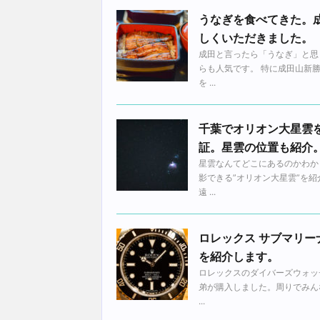
うなぎを食べてきた。
しくいただきました。
成田と言ったら「うなぎ」と思
らも人気です。 特に成田山新
を ...
千葉でオリオン大星雲
証。星雲の位置も紹介
星雲なんてどこにあるのかわか
影できる”オリオン大星雲”を
遠 ...
ロレックス サブマリーナ
を紹介します。
ロレックスのダイバーズウォッチ
弟が購入しました。周りでみん
...