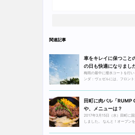
関連記事
車をキレイに保つこと
の日も快適になりまし
梅雨の最中に撥水コートを行い
ンダ：ヴェゼルには、フロントガ
田町に肉バル「RUMP
や、メニューは？
2017年3月15日（水）田町に
しました。 なんと！オープンを