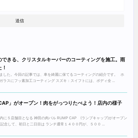
のできる、クリスタルキーパーのコーティングを施工。雨
た！
ました。今回の記事では、車を綺麗に保てるコーティングの紹介です。 ホ
ラスにフッ素加工コーティング スズキ：スイフトには、ボディ全 ...
 CAP」がオープン！肉をがっつりたべよう！店内の様子
国内に５店舗目となる 神田の肉バル RUMP CAP (ランプキャップ)がオープン
記念して、初日と二日目は ランチ通常１４００円が、５００ ...