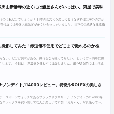
成田山新勝寺の近くには鰻屋さんがいっぱい。菊屋で美味
うのは私だけでしょうか？ 日本の食文化を楽しめるうなぎ料理は海外の方か
勝寺付近には外国人観光客が多くいらっしゃいました。 日本の伝統的な建造物
を撮影してみた！赤道儀不使用でどこまで撮れるのか検
。
らない、だけど興味がある。撮れるなら撮ってみたい。 という方へ簡単に撮
紹介します。 今回は、赤道儀を使わずに撮影しました。星を取る際には天体望
ノンデイト,114060レビュー。特徴やROLEXの美しさ
・スポーツウォッチであるブラックサブマリーナ ノンデイトの114060を
なロレックスを買い出してなんか楽しいです笑 「兄ちゃん、写真撮って〜」