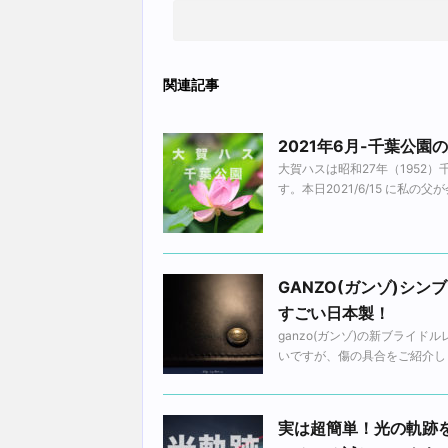
関連記事
2021年6月-千葉公
大賀ハスは昭和27年（1952
す。本日2021/6/15 に私の
GANZO(ガンゾ)シ
すごい日本製！
ganzo(ガンゾ)の新ブライ
いですが、傷の具合をご紹介しま
実は超簡単！光の軌跡