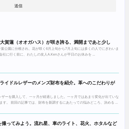
園の大賀蓮（オオガハス）が咲き誇る、満開まであと少し
）千葉公園に分根され、花が咲く6月上旬から7月上旬には多くの人でにぎわいま
父が会社に行く前に、わたしの友人A.Kenさんが平日のお休みを ...
ンブライドルレザーのメンズ財布を紹介。革へのこだわりが
ドルレザーを購入して、一ヶ月が経過しました。一ヶ月ではあまり変化が出ていな
す。 前回の記事では、財布を新調するにあたっての悩みどころ、決める ...
を撮ってみよう。流れ星、車のライト、花火、ホタルなど