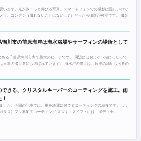
！
思います、光がさーっと伸びる写真。スマートフォンでの撮影は難しいので
メラ、コンデジ（撮れないことはない…？）だったら撮影が可能です。 撮影
県鴨川市の前原海岸は海水浴場やサーフィンの場所として
にある千葉県鴨川市内で最大のビーチです。 周辺にはおよそ1kmにわたって
は日本の渚百選にも選ばれています。 海水浴の際には、遠浅の場所もあるの
のできる、クリスタルキーパーのコーティングを施工。雨
た！
ました。今回の記事では、車を綺麗に保てるコーティングの紹介です。 ホ
ラスにフッ素加工コーティング スズキ：スイフトには、ボディ全 ...