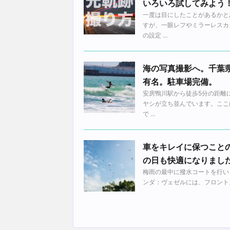
いろいろ試してみよう
一度は目にしたことがあるかと
すが、一眼レフやミラーレスカ
の設定 ...
海の写真撮影へ。千葉
有名。駐車場完備。
安房鴨川駅から徒歩5分の距離
ヤシが立ち並んでいます。ここ
で ...
車をキレイに保つこと
の日も快適になりまし
梅雨の最中に撥水コートを行い
ンダ：ヴェゼルには、フロントガ