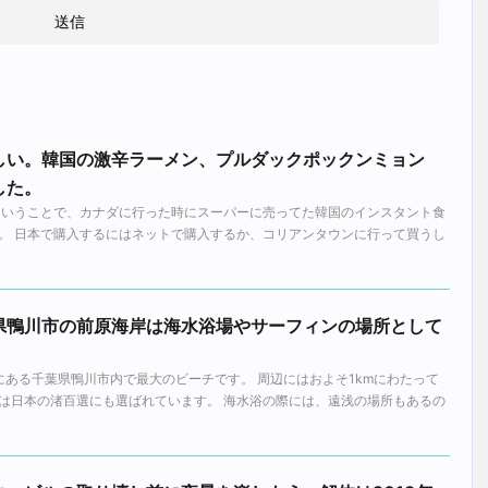
しい。韓国の激辛ラーメン、プルダックポックンミョン
した。
ということで、カナダに行った時にスーパーに売ってた韓国のインスタント食
。 日本で購入するにはネットで購入するか、コリアンタウンに行って買うし
県鴨川市の前原海岸は海水浴場やサーフィンの場所として
にある千葉県鴨川市内で最大のビーチです。 周辺にはおよそ1kmにわたって
は日本の渚百選にも選ばれています。 海水浴の際には、遠浅の場所もあるの