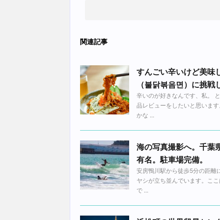
関連記事
すんごい辛いけど美味
（불닭볶음면）に挑戦
辛いのが好きなんです、私。 
品レビューをしたいと思います
かな ...
海の写真撮影へ。千葉
有名。駐車場完備。
安房鴨川駅から徒歩5分の距離
ヤシが立ち並んでいます。ここ
で ...