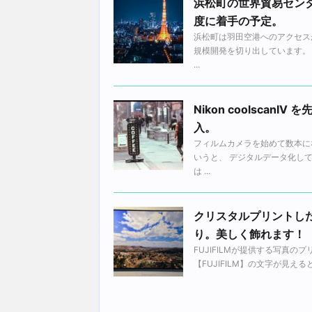
浜松町の世界貿易センタ
度に着手の予定。
浜松町は羽田空港へのアクセス
規模開発を切り出しています。
...
Nikon coolscan
入。
フィルムカメラを始めて数本に
いうと、 デジタルデータ化し
は ...
クリスタルプリントし
り。美しく飾れます！
FUJIFILMが提供する写真
【FUJIFILM】の文字が見え