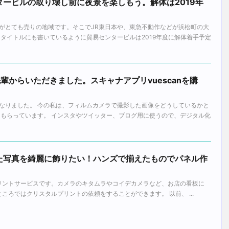
ービルの取り壊し前に夜景を楽しもう。解体は2019年
がとても売りの地域です。そこでJR東日本や、東急不動作などが浜松町の大
 タイトルにも書いているように貿易センタービルは2019年度に解体着手予定
IV を先輩からいただきました。スキャナアプリvuescanを購
なりました。 今の私は、フィルムカメラで撮影した画像をどうしているかと
てもらっています。 インスタやツイッター、ブログ用に使うので、デジタル化
た写真を綺麗に飾りたい！ハンズで揃えたものでパネル作
のプリントサービスです。カメラのキタムラやコイデカメラなど、お店の看板に
るところではクリスタルプリントの依頼をすることができます。 以前、 ...