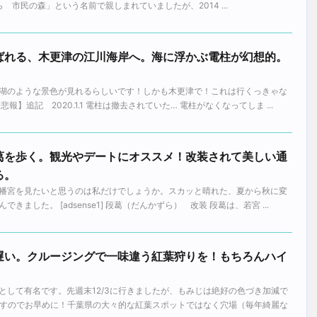
 市民の森」という名前で親しまれていましたが、2014 ...
ばれる、木更津の江川海岸へ。海に浮かぶ電柱が幻想的。
湖のような景色が見れるらしいです！しかも木更津で！これは行くっきゃな
】追記 2020.1.1 電柱は撤去されていた… 電柱がなくなってしま ...
葛を歩く。観光やデートにオススメ！改装されて美しい通
る。
幡宮を見たいと思うのは私だけでしょうか。スカッと晴れた、夏から秋に変
ました。 [adsense1] 段葛（だんかずら） 改装 段葛は、若宮 ...
遅い。クルージングで一味違う紅葉狩りを！もちろんハイ
として有名です。先週末12/3に行きましたが、もみじは絶好の色づき加減で
ますのでお早めに！千葉県の大々的な紅葉スポットではなく穴場（毎年綺麗な