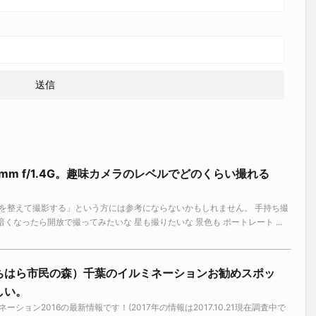
r 58mm f/1.4G。趣味カメラのレベルでどのくらい撮れる
を整えて撮影する」という方には参考にならないかもしれません。 手持ち撮
暗くなったら開放で撮ってみたいな 星も撮りたいな 景色も ポートレート ...
ちはら市民の森）千葉のイルミネーションお勧めスポッ
しい。
ション2016の最新情報です！(2017年の情報は2017.10.21現在調査中で