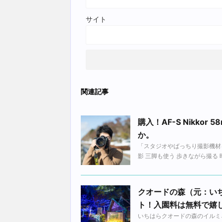
サイト
関連記事
購入！AF-S Nikko
か。
「スタジオやばっちり撮影機材
影 三脚も使う 歩きながら撮る 
クオードの森（元：い
ト！入園料は無料で嬉
いちはらクオードの森のイルミネー