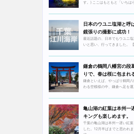
す。) ここはもともと「いちはら
日本のウユニ塩湖と呼
鏡張りの撮影に成功！
最近話題の、日本でもウユニ塩
いと思い、行ってきました。 【悲報
鎌倉の鶴岡八幡宮の段
りで、春は桜に包まれ
鎌倉といえば、やっぱり鶴岡八
わる空模様の中、鎌倉へ足を運んでき
亀山湖の紅葉は本州一
キングも楽しめます。
千葉の亀山湖は本州一遅い紅葉
した。12月半ばまでと思われ