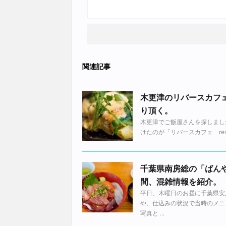
関連記事
木更津のリバースカフェ 
り頂く。
木更津でご飯屋さんを探しまし
けたのが「リバースカフェ revers
千葉県南房総の「ばん
間、混雑情報を紹介。
平日、木曜日のお昼に千葉県安
や、仕込みの状況で当時のメニ
写真と ...