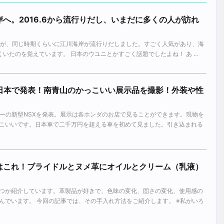
へ。2016.6から流行りだし、いまだに多くの人が訪れ
ですが、同じ時期くらいに江川海岸が流行りだしました。すごく人気があり、海
くいたのを覚えています。 日本のウユニとかすごく話題でしたよね！ あ ...
に日本で発表！南青山のかっこいい展示品を撮影！外装や性
カーの新型NSXを発表。展示は各ホンダのお店で見ることができます。現物を
こいいです。日本車で二千万円を超える車を初めて見ました。引き込まれる
はこれ！ブライドルとヌメ革にオイルとクリーム（乳液）
。
つか紹介しています。革製品が好きで、色味の変化、固さの変化、使用感の
んでいます。 今回の記事では、その手入れ方法をご紹介します。 ※私がいろ