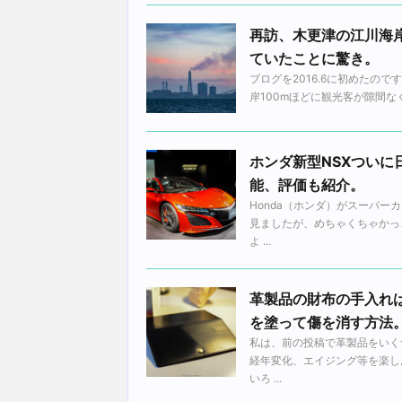
再訪、木更津の江川海岸
ていたことに驚き。
ブログを2016.6に初めたの
岸100mほどに観光客が隙間な
ホンダ新型NSXつい
能、評価も紹介。
Honda（ホンダ）がスーパー
見ましたが、めちゃくちゃかっ
よ ...
革製品の財布の手入れ
を塗って傷を消す方法
私は、前の投稿で革製品をいく
経年変化、エイジング等を楽し
いろ ...