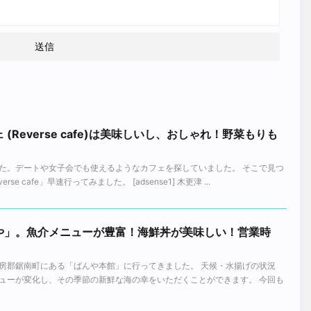
(Reverse cafe)は美味しいし、おしゃれ！野菜もりも
た。デートや女子会でも使えるようなカフェを探していました。 そこで見つ
e cafe」早速行ってみました。 [adsense1] 木更津 ...
や」。魚介メニューが豊富！海鮮丼が美味しい！営業時
房郡鋸南町にある「ばんや本館」に行ってきました。 天候・水揚げの状況
ューが変化し、その季節の新鮮な海の幸をいただくことができます。 今回も