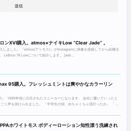
XVI購入。atmos×ナイキLow “Clear Jade” 。
ました。『atmos(アトモス)』がInstagramに画像を投稿してから結構注
ron 16 Lowについて紹介します。 [ads ...
ir max 95購入。フレッシュミントは爽やかなカラーリン
。 1995年頃に注目されたスニーカーになります。 会社に履いていったと
ごく声を掛けられました。 「中学生の頃、めちゃくちゃ流行ったわ」 「 ...
KAPPAホワイトモス ボディーローション知性漂う洗練され