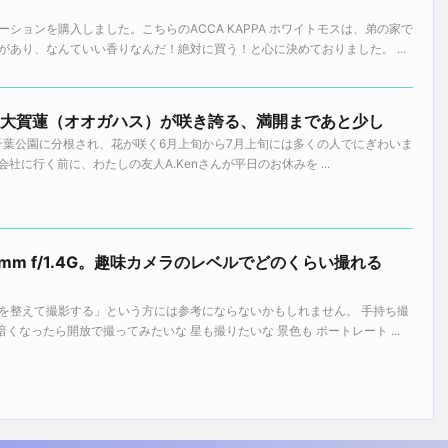
ションを購入しました。こちらのACCA KAPPA ホワイトモスは、弟の家で
あり、なんていい香りなんだ！絶対に買う！と心に決めておりました。 ...
園の大賀蓮（オオガハス）が咲き誇る、満開まであと少し
）千葉公園に分根され、花が咲く6月上旬から7月上旬には多くの人でにぎわいま
父が会社に行く前に、わたしの友人A.Kenさんが平日のお休みを ...
r 58mm f/1.4G。趣味カメラのレベルでどのくらい撮れる
を整えて撮影する」という方には参考にならないかもしれません。 手持ち撮
暗くなったら開放で撮ってみたいな 星も撮りたいな 景色も ポートレート ...