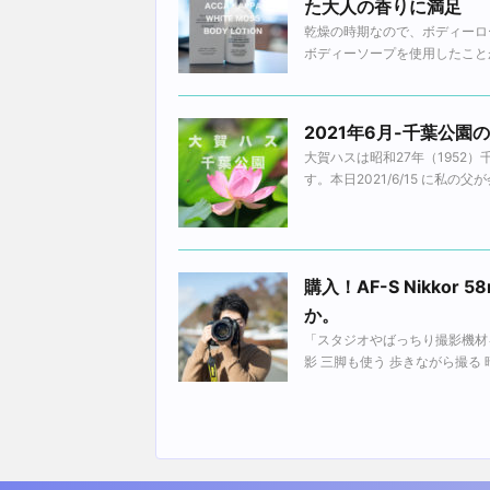
た大人の香りに満足
乾燥の時期なので、ボディーロー
ボディーソープを使用したことが
2021年6月-千葉公
大賀ハスは昭和27年（1952
す。本日2021/6/15 に私の
購入！AF-S Nikko
か。
「スタジオやばっちり撮影機材
影 三脚も使う 歩きながら撮る 