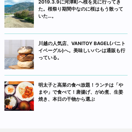
2019.3.9に河津町へ桜を見に行ってき
た。桜祭り期間中なのに桜はもう散って
いた…。
川越の人気店、VANITOY BAGEL(バニト
イベーグル)へ。美味しいパンは通販も行
っている。
明太子と高菜の食べ放題！ランチは「や
まや」で食べて！唐揚げ、がめ煮、生姜
焼き、本日の干物から選ぶ