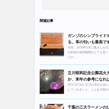
関連記事
ガンゾのシンブライド
る。革の匂いも最高で
今回、2016年5月に購入し
の財布の使用期間がとても長く
リの ...
立川昭和記念公園花火
か、来年の参考になれ
2017.07.29に立川の花
してくれました。こんな大雨の中
千葉の三大ラーメンの