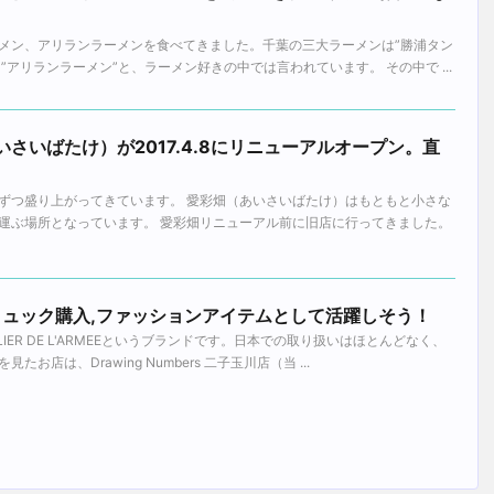
メン、アリランラーメンを食べてきました。千葉の三大ラーメンは”勝浦タン
”アリランラーメン”と、ラーメン好きの中では言われています。 その中で ...
いさいばたけ）が2017.4.8にリニューアルオープン。直
ずつ盛り上がってきています。 愛彩畑（あいさいばたけ）はもともと小さな
運ぶ場所となっています。 愛彩畑リニューアル前に旧店に行ってきました。
Armeeのリュック購入,ファッションアイテムとして活躍しそう！
IER DE L'ARMEEというブランドです。日本での取り扱いはほとんどなく、
店は、Drawing Numbers 二子玉川店（当 ...