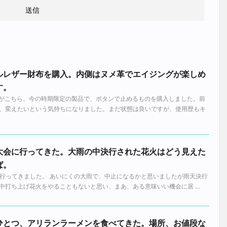
ルレザー財布を購入。内側はヌメ革でエイジングが楽しめ
す。
たのがこちら。今の時期限定の製品で、ボタンで止めるものを購入しました。前
、変えたいという気持ちになりました。まだ状態は良いですが、使用歴もキ
大会に行ってきた。大雨の中決行された花火はどう見えた
ば。
火大会に行ってきました。 あいにくの大雨で、中止になるかと思いましたが雨天決行
打ち上げ花火をやることもないと思い、まあ、ある意味いい機会に居 ...
ひとつ、アリランラーメンを食べてきた。場所、お値段な