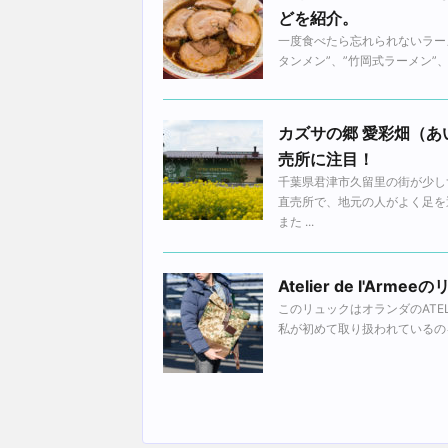
どを紹介。
一度食べたら忘れられないラー
タンメン”、”竹岡式ラーメン”、
カズサの郷 愛彩畑（あ
売所に注目！
千葉県君津市久留里の街が少し
直売所で、地元の人がよく足を
また ...
Atelier de l'
このリュックはオランダのATEL
私が初めて取り扱われているのを見たお