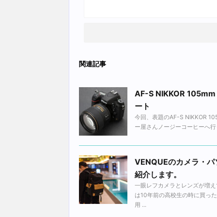
関連記事
AF-S NIKKOR 1
ート
今回、表題のAF-S NIKKOR
ー屋さんノージーコーヒーへ行っ
VENQUEのカメラ・
紹介します。
一眼レフカメラとレンズが増え
は10年前の高校生の時に買っ
用 ...