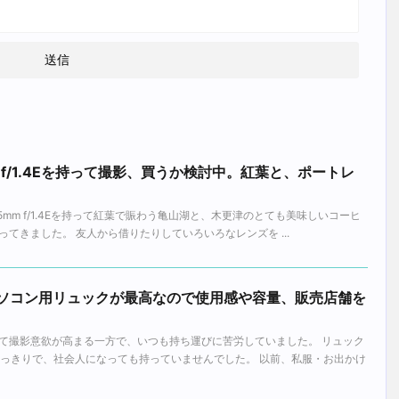
05mm f/1.4Eを持って撮影、買うか検討中。紅葉と、ポートレ
 105mm f/1.4Eを持って紅葉で賑わう亀山湖と、木更津のとても美味しいコーヒ
てきました。 友人から借りたりしていろいろなレンズを ...
パソコン用リュックが最高なので使用感や容量、販売店舗を
て撮影意欲が高まる一方で、いつも持ち運びに苦労していました。 リュック
たっきりで、社会人になっても持っていませんでした。 以前、私服・お出かけ