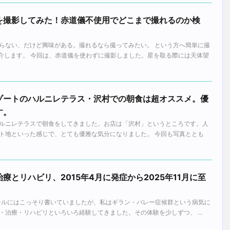
を撮影してみた！赤道儀不使用でどこまで撮れるのか検
。
らない、だけど興味がある。撮れるなら撮ってみたい。 という方へ簡単に撮
紹介します。 今回は、赤道儀を使わずに撮影しました。星を取る際には天体望
ゾートのハルニレテラス・沢村での朝食は超オススメ。優
す。
ルニレテラスで朝食をしてきました。お店は「沢村」というところです。人
ト地といった感じで、とても優雅な気分になりました。 今回も写真ととも
療とリハビリ、2015年4月に発症から2025年11月に至
プロフィールにはこっそり書いていましたが、私はギラン・バレー症候群という病気に
治療・リハビリといろいろ経験してきました。その体験を少しずつ、 ...