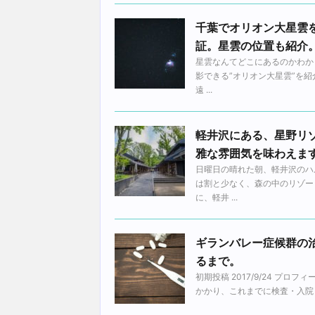
千葉でオリオン大星雲
証。星雲の位置も紹介
星雲なんてどこにあるのかわか
影できる”オリオン大星雲”を
遠 ...
軽井沢にある、星野リ
雅な雰囲気を味わえま
日曜日の晴れた朝、軽井沢のハ
は割と少なく、森の中のリゾー
に、軽井 ...
ギランバレー症候群の治
るまで。
初期投稿 2017/9/24 
かかり、これまでに検査・入院・