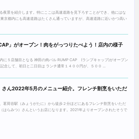
る夜景を紹介します。特にここは高速道路を見下ろすことができ、他にはな
 東京都内にも高速道路はたくさん通っていますが、高速道路に近いかつ高い
 CAP」がオープン！肉をがっつりたべよう！店内の様子
国内に５店舗目となる 神田の肉バル RUMP CAP (ランプキャップ)がオープン
記念して、初日と二日目は ランチ通常１４００円が、５００ ...
さん2022年5月のメニュー紹介。フレンチ割烹をいただ
、茗荷谷駅（みょうがたに）から徒歩２分ほどにあるフレンチ割烹をいただ
（はらみつ）さんというお店になります。2021年よりオープンされたそうで