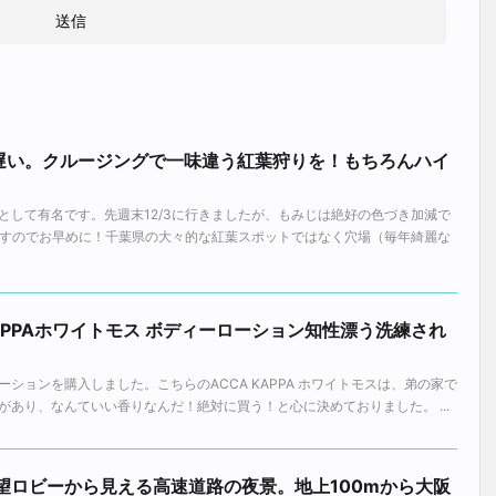
遅い。クルージングで一味違う紅葉狩りを！もちろんハイ
として有名です。先週末12/3に行きましたが、もみじは絶好の色づき加減で
ますのでお早めに！千葉県の大々的な紅葉スポットではなく穴場（毎年綺麗な
KAPPAホワイトモス ボディーローション知性漂う洗練され
ションを購入しました。こちらのACCA KAPPA ホワイトモスは、弟の家で
あり、なんていい香りなんだ！絶対に買う！と心に決めておりました。 ...
望ロビーから見える高速道路の夜景。地上100mから大阪