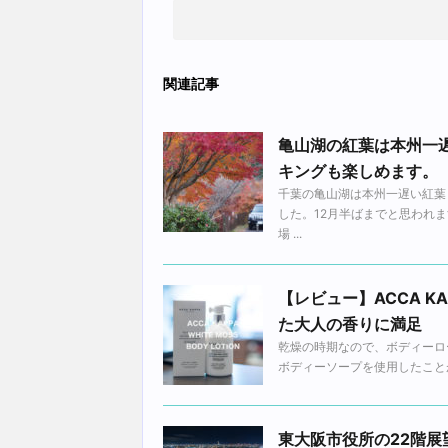
関連記事
亀山湖の紅葉は本州一
キングも楽しめます。
千葉の亀山湖は本州一遅い紅葉
した。12月半ばまでと思われ
場 ...
【レビュー】ACCA 
た大人の香りに満足
乾燥の時期なので、ボディーロー
ボディーソープを使用したことが
東大阪市役所の22階展