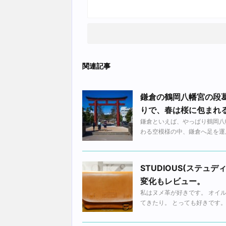
関連記事
鎌倉の鶴岡八幡宮の段
りで、春は桜に包まれ
鎌倉といえば、やっぱり鶴岡八
わる空模様の中、鎌倉へ足を運んでき
STUDIOUS(ステ
変化もレビュー。
私はヌメ革が好きです。 オイ
てきたり。 とっても好きです。 