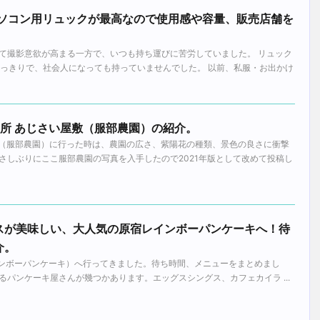
パソコン用リュックが最高なので使用感や容量、販売店舗を
て撮影意欲が高まる一方で、いつも持ち運びに苦労していました。 リュック
たっきりで、社会人になっても持っていませんでした。 以前、私服・お出かけ
の名所 あじさい屋敷（服部農園）の紹介。
屋敷（服部農園）に行った時は、農園の広さ、紫陽花の種類、景色の良さに衝撃
さしぶりにここ服部農園の写真を入手したので2021年版として改めて投稿し
スが美味しい、大人気の原宿レインボーパンケーキへ！待
介。
e（レインボーパンケーキ）へ行ってきました。待ち時間、メニューをまとめまし
パンケーキ屋さんが幾つかあります。エッグスシングス、カフェカイラ ...