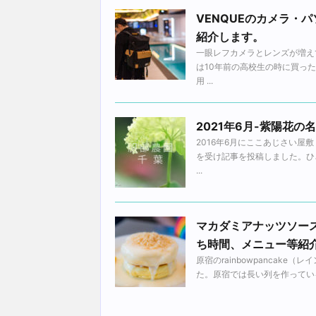
VENQUEのカメラ・
紹介します。
一眼レフカメラとレンズが増え
は10年前の高校生の時に買っ
用 ...
2021年6月-紫陽花
2016年6月にここあじさい
を受け記事を投稿しました。ひ
...
マカダミアナッツソー
ち時間、メニュー等紹
原宿のrainbowpancak
た。原宿では長い列を作っている