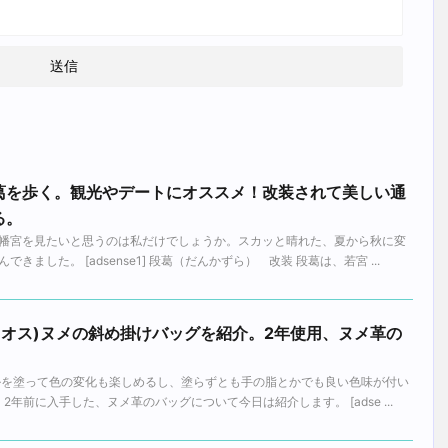
葛を歩く。観光やデートにオススメ！改装されて美しい通
る。
幡宮を見たいと思うのは私だけでしょうか。スカッと晴れた、夏から秋に変
ました。 [adsense1] 段葛（だんかずら） 改装 段葛は、若宮 ...
ュディオス)ヌメの斜め掛けバッグを紹介。2年使用、ヌメ革の
ルを塗って色の変化も楽しめるし、塗らずとも手の脂とかでも良い色味が付い
2年前に入手した、ヌメ革のバッグについて今日は紹介します。 [adse ...