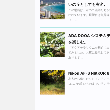
いの丘としても有名。
この場所は、かつて漁師たちが
われています。展望台は魚見塚
り、 ...
ADA DOOA シス
を楽しむ。
「アクアテラリウムを初めてみ
てみました。お店に提示してあ
あります ...
Nikon AF-S NIK
友人から借りたりしていろいろ
コスパの良いものまでいろいろ使って