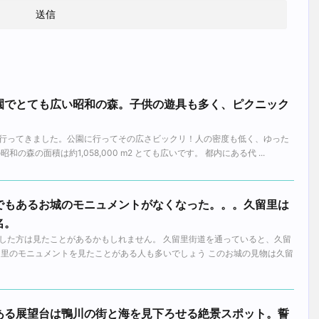
園でとても広い昭和の森。子供の遊具も多く、ピクニック
。
行ってきました。公園に行ってその広さビックリ！人の密度も低く、ゆった
の森の面積は約1,058,000 m2 とても広いです。 都内にある代 ...
でもあるお城のモニュメントがなくなった。。。久留里は
名。
した方は見たことがあるかもしれません。 久留里街道を通っていると、久留
留里のモニュメントを見たことがある人も多いでしょう このお城の見物は久留
ある展望台は鴨川の街と海を見下ろせる絶景スポット。誓