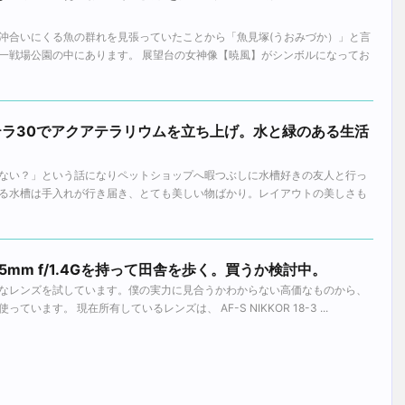
沖合いにくる魚の群れを見張っていたことから「魚見塚(うおみづか）」と言
一戦場公園の中にあります。 展望台の女神像【暁風】がシンボルになってお
テムテラ30でアクアテラリウムを立ち上げ。水と緑のある生活
ない？」という話になりペットショップへ暇つぶしに水槽好きの友人と行っ
る水槽は手入れが行き届き、とても美しい物ばかり。レイアウトの美しさも
KOR 85mm f/1.4Gを持って田舎を歩く。買うか検討中。
なレンズを試しています。僕の実力に見合うかわからない高価なものから、
います。 現在所有しているレンズは、 AF-S NIKKOR 18-3 ...