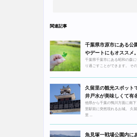
関連記事
千葉県市原市にある公
やデートにもオススメ
千葉県千葉市にある昭和の森に
り過ごすことができます。 その昭和
久留里の観光スポット
井戸水が美味しくて有
他県から千葉の鴨川方面に南下
里駅前に突然現れるお城。 久
里 ...
魚見塚一戦場公園内に