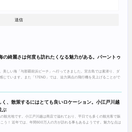
の海の綺麗さは何度も訪れたくなる魅力がある。パーントゥ
。美しい海「与那覇前浜ビーチ」へ行ってきました。宮古島では素潜り、ダ
感じています。また「17END」では、迫力満点の飛行機を見上げることがで
しく、散策するにはとても良いロケーション。小江戸川越
並ぶ
の観光地です。小江戸川越は商店で溢れており、平日でも多くの観光客で賑
行こう！ 近年では、年間600万人の方が訪れる事もあるようです。魅力な点は