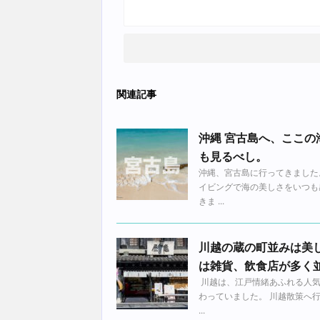
関連記事
沖縄 宮古島へ、ここ
も見るべし。
沖縄、宮古島に行ってきました
イビングで海の美しさをいつも
きま ...
川越の蔵の町並みは美
は雑貨、飲食店が多く
川越は、江戸情緒あふれる人気
わっていました。 川越散策へ
...