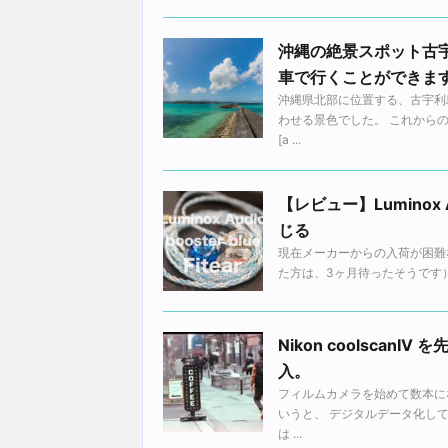
沖縄の絶景スポット古
車で行くことができま
沖縄県北部に位置する、古宇利
わせる景色でした。 これから
[a ...
【レビュー】Luminox 
じる
現在メーカーからの入荷が困難な、L
た方は、3ヶ月待ったそうです）今
Nikon coolscan
入。
フィルムカメラを始めて数本に
いうと、 デジタルデータ化し
は ...