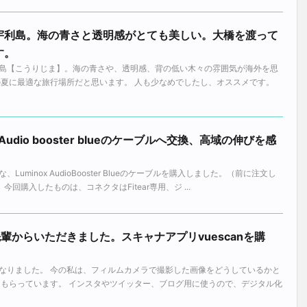
宇利島。海の青さと透明感がとても美しい。大橋を渡って
す。
島【こうりじま】。海の青さや、透明感、背の低い木々の雰囲気が海外を思
の夏に最適な旅行場所だと思います。 人も少なめでしたし、オススメです。
Audio booster blueのケーブルへ交換、高域の伸びを感
uminox AudioBooster Blueのケーブルを購入しました。（前に注文し
回購入したものは、コネクタはFitear専用、ジ ...
IV を先輩からいただきました。スキャナアプリvuescanを購
なりました。 今の私は、フィルムカメラで撮影した画像をどうしているかと
てもらっています。 インスタやツイッター、ブログ用に使うので、デジタル化