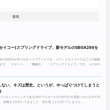
ランドセイコー)スプリングドライブ、新モデルのSBGA299を
のSEIKOが作り出すハイブランドです。 グランドセイコーでは三つの駆動
ます。「クオーツ」、「機械式」、「スプリングドライブ」です。 その中の
しない、キズは歴史。というが、やっぱりつけてしまうと
2
ロットウォッチであるGMTマスター2 の116710LN 黒黒ベゼルを2017.6
、結構キズが付いてきました。 気を使っても付いてしまうも ...