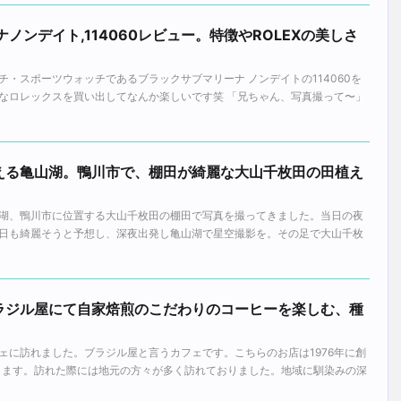
ノンデイト,114060レビュー。特徴やROLEXの美しさ
・スポーツウォッチであるブラックサブマリーナ ノンデイトの114060を
なロレックスを買い出してなんか楽しいです笑 「兄ちゃん、写真撮って〜」
える亀山湖。鴨川市で、棚田が綺麗な大山千枚田の田植え
湖、鴨川市に位置する大山千枚田の棚田で写真を撮ってきました。当日の夜
日も綺麗そうと予想し、深夜出発し亀山湖で星空撮影を。その足で大山千枚
ラジル屋にて自家焙煎のこだわりのコーヒーを楽しむ、種
ェに訪れました。ブラジル屋と言うカフェです。こちらのお店は1976年に創
ります。訪れた際には地元の方々が多く訪れておりました。地域に馴染みの深