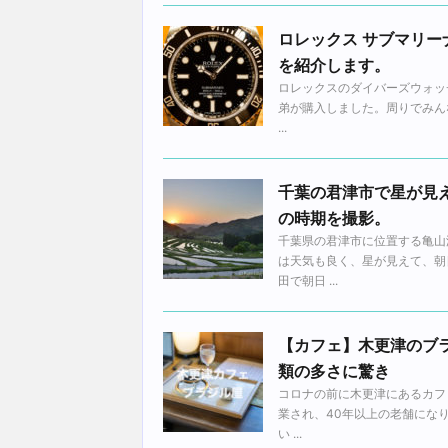
ロレックス サブマリーナ
を紹介します。
ロレックスのダイバーズウォッチ
弟が購入しました。周りでみん
...
千葉の君津市で星が見
の時期を撮影。
千葉県の君津市に位置する亀山
は天気も良く、星が見えて、朝
田で朝日 ...
【カフェ】木更津のブ
類の多さに驚き
コロナの前に木更津にあるカフ
業され、40年以上の老舗にな
い ...