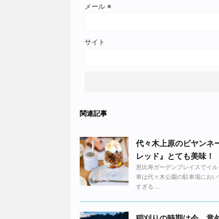
メール
※
サイト
関連記事
代々木上原のビヤンネ
レッド』とても美味！
恵比寿ガーデンプレイスでイル
車は代々木公園の駐車場におい
すぎる ...
稲刈りの時期は今。意