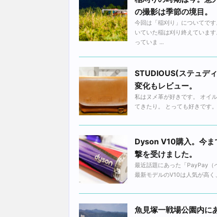
の撮影は季節の境目。
今回は「稲刈り」についてです
いていた稲は刈り終えています
っていま ...
STUDIOUS(ステ
変化もレビュー。
私はヌメ革が好きです。 オイ
てきたり。 とっても好きです。 
Dyson V10購入
撃を受けました。
最近話題にあった「PayPay
最新モデルのV10は人気が高く、
魚見塚一戦場公園内に