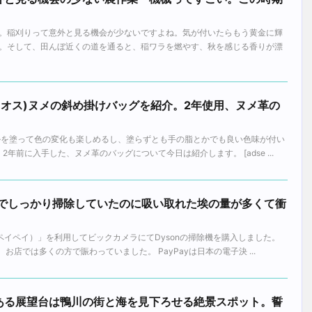
。稲刈りって意外と見る機会が少ないですよね。気が付いたらもう黄金に輝
。そして、田んぼ近くの道を通ると、稲ワラを燃やす、秋を感じる香りが漂
ュディオス)ヌメの斜め掛けバッグを紹介。2年使用、ヌメ革の
ルを塗って色の変化も楽しめるし、塗らずとも手の脂とかでも良い色味が付い
2年前に入手した、ヌメ革のバッグについて今日は紹介します。 [adse ...
。今までしっかり掃除していたのに吸い取れた埃の量が多くて衝
（ペイペイ）」を利用してビックカメラにてDysonの掃除機を購入しました。
お店では多くの方で賑わっていました。 PayPayは日本の電子決 ...
ある展望台は鴨川の街と海を見下ろせる絶景スポット。誓