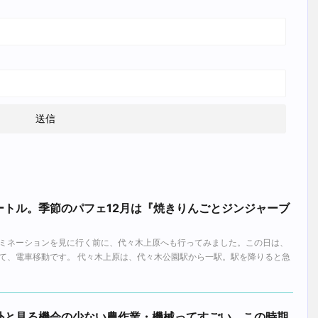
ートル。季節のパフェ12月は『焼きりんごとジンジャーブ
ミネーションを見に行く前に、代々木上原へも行ってみました。この日は、
て、電車移動です。 代々木上原は、代々木公園駅から一駅。駅を降りると急
外と見る機会の少ない農作業・機械ってすごい。この時期