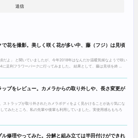
クで花を撮影。美しく咲く花が多い中、藤（フジ）は見頃
頃だよ」 と聞いていましたが、今年2018年はなんだか温暖気候なようで咲い
/4に足利フラワーパークに行ってみました。 結果として、藤は見頃を終 ...
ラップをレビュー。カメラからの取り外しや、長さ変更が
。
、ストラップが取り外されたカメラボディをよく見かけることがあり気にな
査してみたところ、私の先輩や後輩も利用していました。実使用感ももちろ
006 ケーブル修理やってみた。分解と組み立ては半田付けができれ