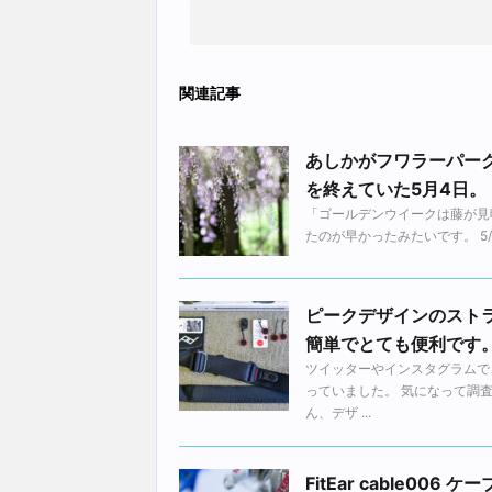
関連記事
あしかがフワラーパー
を終えていた5月4日。
「ゴールデンウイークは藤が見
たのが早かったみたいです。 5
ピークデザインのスト
簡単でとても便利です
ツイッターやインスタグラムで
っていました。 気になって調
ん、デザ ...
FitEar cable