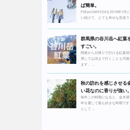
ば簡単。
FitEarのMH334を201
い続けて、とても幸せな音楽ライ
群馬県の谷川岳へ紅葉
すごい。
関東から日帰りで行ける紅葉登
用して山頂まで行くことも可能
ます。 ...
秋の訪れを感じさせる
い花なのに香りが強い
毎年この時期になると、金木犀
年を通して最も好きな時期です
として ...