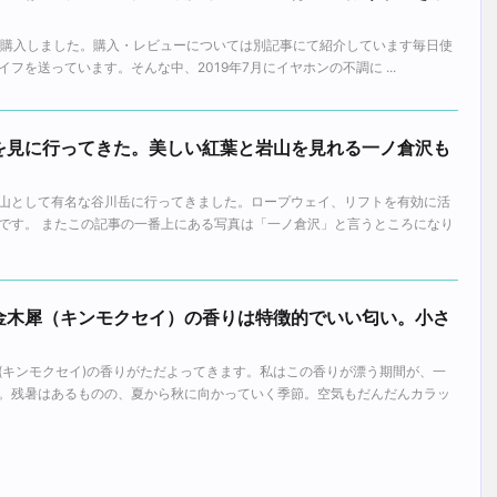
9年1月に購入しました。購入・レビューについては別記事にて紹介しています毎日使
フを送っています。そんな中、2019年7月にイヤホンの不調に ...
を見に行ってきた。美しい紅葉と岩山を見れる一ノ倉沢も
山として有名な谷川岳に行ってきました。ロープウェイ、リフトを有効に活
です。 またこの記事の一番上にある写真は「一ノ倉沢」と言うところになり
金木犀（キンモクセイ）の香りは特徴的でいい匂い。小さ
。
(キンモクセイ)の香りがただよってきます。私はこの香りが漂う期間が、一
。残暑はあるものの、夏から秋に向かっていく季節。空気もだんだんカラッ