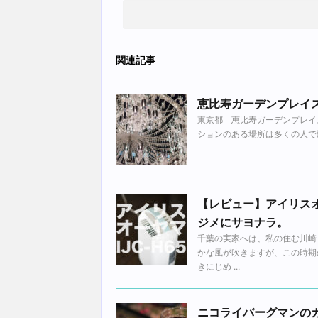
関連記事
恵比寿ガーデンプレイ
東京都 恵比寿ガーデンプレイ
ションのある場所は多くの人で賑
【レビュー】アイリスオ
ジメにサヨナラ。
千葉の実家へは、私の住む川崎
かな風が吹きますが、この時期
きにじめ ...
ニコライバーグマンの