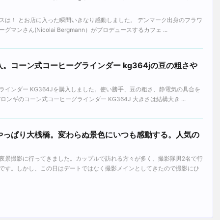
。
スは！ とお店に入った瞬間いきなり感動しました。 デンマーク出身のフラワ
ンさん(Nicolai Bergmann）がプロデュースするカフェ ...
。コーン式コーヒーグラインダー kg364jの豆の粗さや
インダー KG364Jを購入しました。使い勝手、豆の粗さ、静電気の具合を
ンギのコーン式コーヒーグラインダー KG364J 大きさは結構大き ...
やっぱり大桟橋。変わらぬ景色にいつも感動する。人気の
夜景撮影に行ってきました。カップルで訪れる方々が多く、撮影隊男2名で行
です。しかし、この日はデートではなく撮影メインとしてきたので撮影にひ