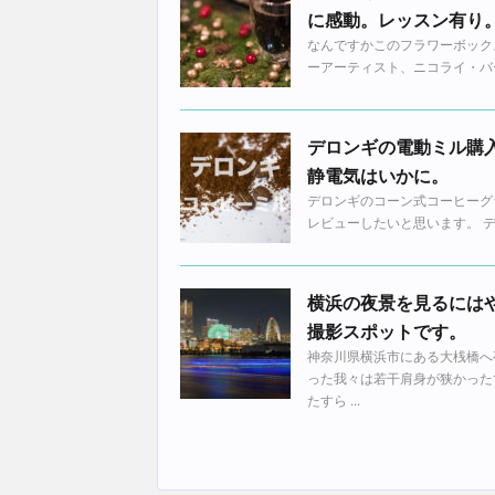
に感動。レッスン有り
なんですかこのフラワーボック
ーアーティスト、ニコライ・バーグマ
デロンギの電動ミル購入
静電気はいかに。
デロンギのコーン式コーヒーグラ
レビューしたいと思います。 デロ
横浜の夜景を見るには
撮影スポットです。
神奈川県横浜市にある大桟橋へ
った我々は若干肩身が狭かった
たすら ...