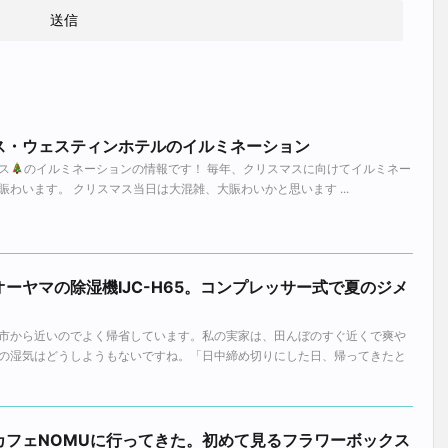
ス・ウェスティンホテルのイルミネーション
ス
のイルミネーションの情報です！ 毎年、クリスマスに向けてイルミネー
わいます。 クリスマス当日は大混雑、大賑わいかと思います ...
ーヤマの除湿機IJC-H65。コンプレッサー式で夏のジメ
市から近いのでよく帰省しています。私の実家は、田んぼのすぐ近くで爽や
の湿気はどうしようもないですね。「日中締め切りにした日、帰ってきたと
カフェNOMUに行ってきた。初めて見るフラワーボックス