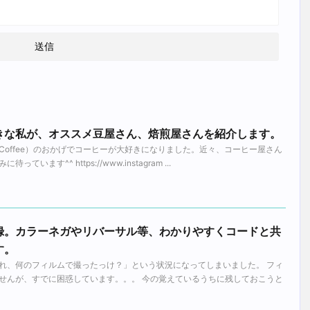
きな私が、オススメ豆屋さん、焙煎屋さんを紹介します。
y Coffee）のおかげでコーヒーが大好きになりました。近々、コーヒー屋さん
ます^^ https://www.instagram ...
録。カラーネガやリバーサル等、わかりやすくコードと共
す。
れ、何のフィルムで撮ったっけ？」という状況になってしまいました。 フィ
せんが、すでに困惑しています。。。 今の覚えているうちに残しておこうと