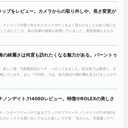
ラップをレビュー。カメラからの取り外しや、長さ変更が
。
、ストラップが取り外されたカメラボディをよく見かけることがあり気にな
査してみたところ、私の先輩や後輩も利用していました。実使用感ももちろ
の海の綺麗さは何度も訪れたくなる魅力がある。パーントゥ
。美しい海「与那覇前浜ビーチ」へ行ってきました。宮古島では素潜り、ダ
感じています。また「17END」では、迫力満点の飛行機を見上げることがで
ノンデイト,114060レビュー。特徴やROLEXの美しさ
・スポーツウォッチであるブラックサブマリーナ ノンデイトの114060を
なロレックスを買い出してなんか楽しいです笑 「兄ちゃん、写真撮って〜」