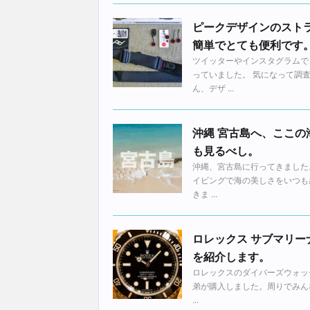
ピークデザインのスト
簡単でとても便利です
ツイッターやインスタグラムで
っていました。 気になって調
ん、デザ ...
沖縄 宮古島へ、ここ
も見るべし。
沖縄、宮古島に行ってきました
イビングで海の美しさをいつも
きま ...
ロレックス サブマリーナ
を紹介します。
ロレックスのダイバーズウォッチ
弟が購入しました。周りでみん
...