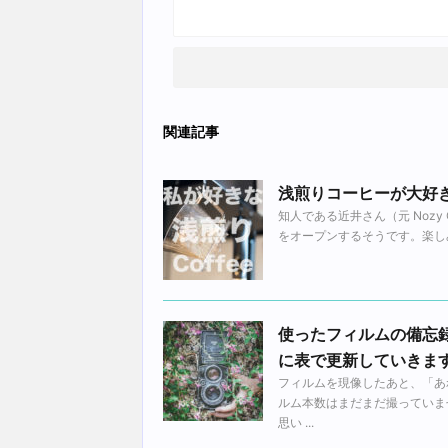
関連記事
浅煎りコーヒーが大好
知人である近井さん（元 Noz
をオープンするそうです。楽しみに待ってい
使ったフィルムの備忘
に表で更新していきま
フィルムを現像したあと、「あ
ルム本数はまだまだ撮っていま
思い ...