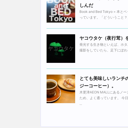
しんだ
Book and Bed Toky
っています。「どういうこと？」
ヤコウタケ（夜行茸）
発光する生き物といえば、ホタ
撮影をしていたら、足下にぽわっと
とても美味しいランチの
ジーコーヒー）。
木更津AEON MALLにある
ため、よく通っています。 今
...