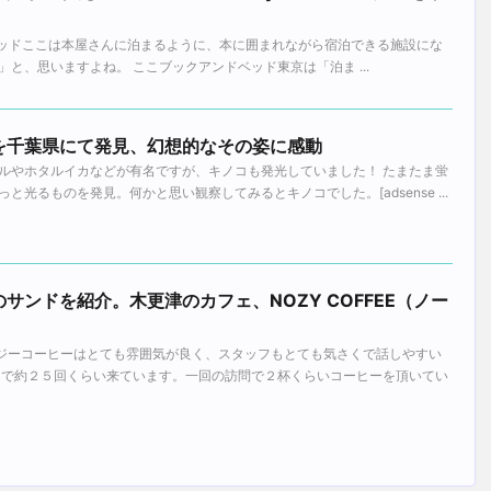
o = 本とベッドここは本屋さんに泊まるように、本に囲まれながら宿泊できる施設にな
と、思いますよね。 ここブックアンドベッド東京は「泊ま ...
を千葉県にて発見、幻想的なその姿に感動
ルやホタルイカなどが有名ですが、キノコも発光していました！ たまたま蛍
光るものを発見。何かと思い観察してみるとキノコでした。[adsense ...
サンドを紹介。木更津のカフェ、NOZY COFFEE（ノー
ノージーコーヒーはとても雰囲気が良く、スタッフもとても気さくで話しやすい
日で約２５回くらい来ています。一回の訪問で２杯くらいコーヒーを頂いてい