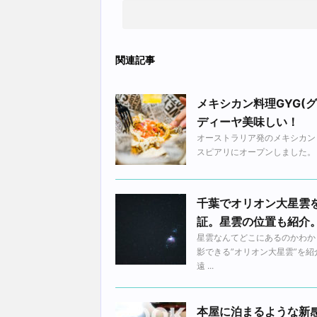
関連記事
メキシカン料理GYG(
ディーヤ美味しい！
オーストラリア発のメキシカン・プ
スピアリにオープンしました。 そし
千葉でオリオン大星雲
証。星雲の位置も紹介
星雲なんてどこにあるのかわか
影できる”オリオン大星雲”を
遠 ...
本屋に泊まるような新感覚が