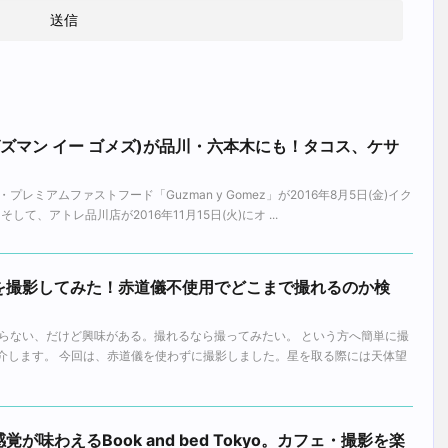
グズマン イー ゴメズ)が品川・六本木にも！タコス、ケサ
レミアムファストフード「Guzman y Gomez」が2016年8月5日(金)イク
て、アトレ品川店が2016年11月15日(火)にオ ...
を撮影してみた！赤道儀不使用でどこまで撮れるのか検
。
らない、だけど興味がある。撮れるなら撮ってみたい。 という方へ簡単に撮
紹介します。 今回は、赤道儀を使わずに撮影しました。星を取る際には天体望
味わえるBook and bed Tokyo。カフェ・撮影を楽