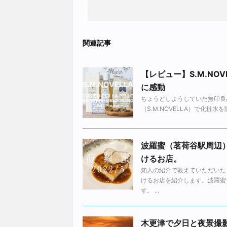
関連記事
【レビュー】S.M.NO
に感動
ちょうどしようしていた無印良
（S.M.NOVELLA）で化粧
波羅蜜（茗荷谷駅周辺）
けるお店。
知人の紹介で教えていただいた
けるお店を紹介します。波羅蜜
す。 ...
木更津で夕日と夜景撮