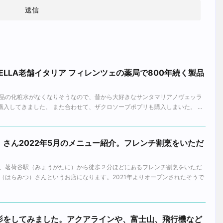
VELLA老舗イタリア フィレンツェの薬局で800年続く製品
品の化粧水がなくなりそうなので、昔から大好きなサンタマリアノヴェッラ
水を購入してきました。 また合わせて、ザクロソープポプリも購入しまいた。 ...
さん2022年5月のメニュー紹介。フレンチ割烹をいただ
、茗荷谷駅（みょうがたに）から徒歩２分ほどにあるフレンチ割烹をいただ
（はらみつ）さんというお店になります。2021年よりオープンされたそうで
影をしてみました。アクアラインや、富士山、飛行機など