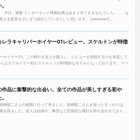
い。
津 夕日」検索 インターネット検索結果はあまり出てきませんでした。。。な
る夜景を少しずつ紹介していきたいと思います。 [adsense1] ...
カレラキャリバーホイヤー01レビュー。スケルトンが特徴
。
ーホイヤー01。この時計を友人が購入し、レビューを投稿するのを承諾して
ちらはタグホイヤー初のスケルトンが特徴的なモデルとなっております。 ケー
の作品に衝撃的な出会い。全ての作品が美しすぎる彩や
た。
岩崎龍二さんの個展に行って来ました。岩崎龍二さんを知ったきっかけは、
報を得ました。友人は絵画や、陶芸など芸術的な嗜好を持ち合わせており、