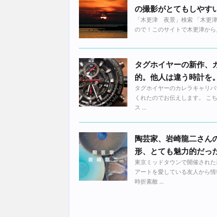
の撮影がとてもしやす
「木更津 夜景」検索 「木更
ので！このサイトで木更津から見え
タグホイヤーの新作、
的。他人は違う時計を
タグホイヤーのカレラキャリバ
くれたのでお伝えします。 こ
ス ...
陶芸家、岩崎龍二さん
形、とても魅力的だっ
東京ミッドタウンで開催された
アートを愛している友人から情
時折素敵 ...