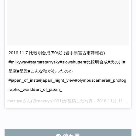
2016.11.7 比較明合成(50枚) (岩手県宮古市津軽石)
#milkyway#stars#starrysky#slowshutter#比較明合成#天の川#
星空#星景#こんな秋があったのか
#japan_of_insta#japan_night_view#olympuscamera#_photog
raphic_world#art_of_japan_
mazuyaさん(@mazuya1031)が投稿した写真 -
2016 11月 11 4:44午後 PST