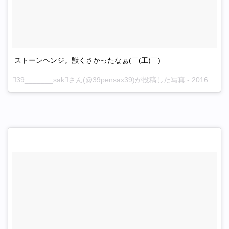
ストーンヘンジ。獣くさかったなぁ(￣(工)￣)
39_______sakさん(@39pensax39)が投稿した写真 -
2016 11月 14 9:16午後 PST