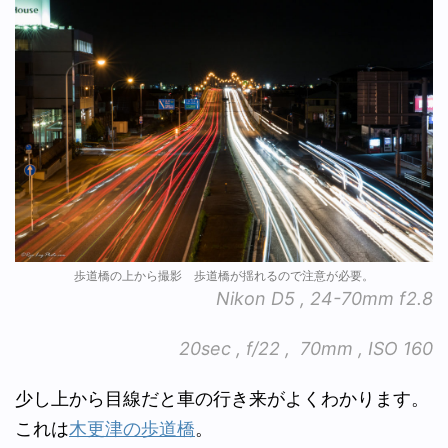
歩道橋の上から撮影 歩道橋が揺れるので注意が必要。
Nikon D5 , 24-70mm f2.8
20sec , f/22 , 70mm , ISO 160
少し上から目線だと車の行き来がよくわかります。
これは
木更津の歩道橋
。