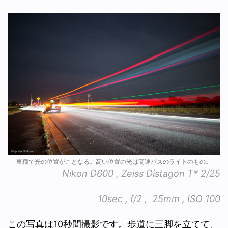
車種で光の位置がことなる。高い位置の光は高速バスのライトのもの。
Nikon D600 , Zeiss Distagon T* 2/25
10sec , f/2 , 25mm , ISO 100
この写真は10秒間撮影です。歩道に三脚を立てて、