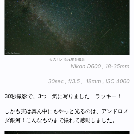
天の川と流れ星を撮影
Nikon D600 , 18-35mm
30sec , f/3.5 , 18mm , ISO 4000
30秒撮影で、3つ一気に写りました ラッキー！
しかも実は真ん中にもやっと光るのは、アンドロメ
ダ銀河！こんなものまで撮れて感動しました。