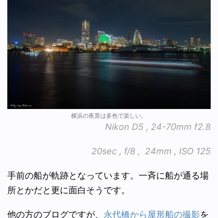
横浜の夜景は多色で楽しい。
Nikon D5 , 24-70mm f2.8
20sec , f/8 , 24mm , ISO 125
手前の船が軌跡となっています。一斉に船が通る場
所とかだと更に面白そうです。
他の方のブログですが、
永代橋から屋形船の撮影
を