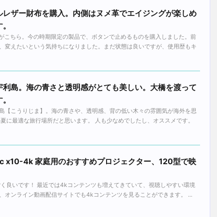
ルレザー財布を購入。内側はヌメ革でエイジングが楽しめ
す。
たのがこちら。今の時期限定の製品で、ボタンで止めるものを購入しました。前
、変えたいという気持ちになりました。まだ状態は良いですが、使用歴もキ
宇利島。海の青さと透明感がとても美しい。大橋を渡って
す。
島【こうりじま】。海の青さや、透明感、背の低い木々の雰囲気が海外を思
の夏に最適な旅行場所だと思います。 人も少なめでしたし、オススメです。
ic x10-4k 家庭用のおすすめプロジェクター、120型で映
ごく良いです！ 最近では4kコンテンツも増えてきていて、視聴しやすい環境
や、オンライン動画配信サイトでも4kコンテンツを見ることができます。 ...