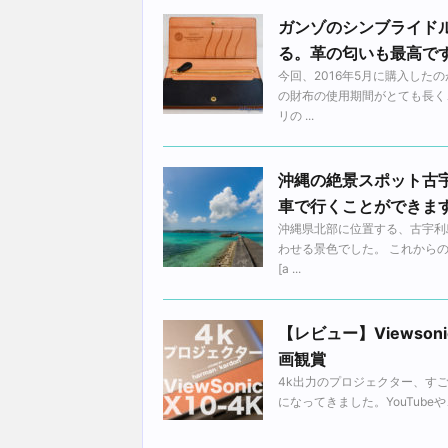
ガンゾのシンブライド
る。革の匂いも最高で
今回、2016年5月に購入し
の財布の使用期間がとても長く
リの ...
沖縄の絶景スポット古
車で行くことができま
沖縄県北部に位置する、古宇利
わせる景色でした。 これから
[a ...
【レビュー】Viewson
画観賞
4k出力のプロジェクター、す
になってきました。YouTube