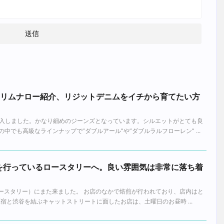
urenのスリムナロー紹介、リジットデニムをイチから育てたい方
を購入しました。かなり細めのジーンズとなっています。シルエットがとても良
中でも高級なラインナップで”ダブルアール”や”ダブルラルフローレン” ...
を行っているロースタリーへ。良い雰囲気は非常に落ち着
（ザ ロースタリー）にまた来ました。 お店のなかで焙煎が行われており、店内はと
宿と渋谷を結ぶキャットストリートに面したお店は、土曜日のお昼時 ...