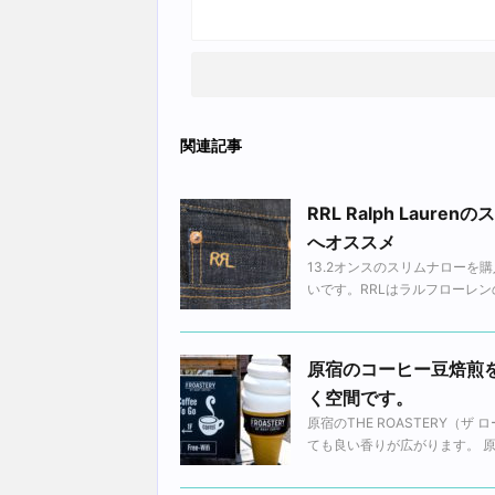
関連記事
RRL Ralph La
へオススメ
13.2オンスのスリムナロー
いです。RRLはラルフローレンの
原宿のコーヒー豆焙煎
く空間です。
原宿のTHE ROASTERY
ても良い香りが広がります。 原