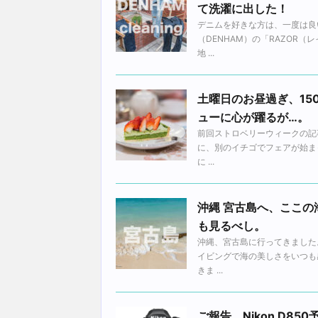
て洗濯に出した！
デニムを好きな方は、一度は良
（DENHAM）の「RAZOR
地 ...
土曜日のお昼過ぎ、1
ューに心が躍るが…。
前回ストロベリーウィークの記
に、別のイチゴでフェアが始ま
に ...
沖縄 宮古島へ、ここ
も見るべし。
沖縄、宮古島に行ってきました
イビングで海の美しさをいつも
きま ...
ご報告。Nikon D