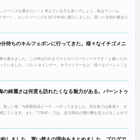
いジーンズを履きたい！と考えている方も多いでしょう。私はデンハム
（レイザー）」というジーンズを2013年頃に購入しました。買った当初の履き心
50分待ちのキルフェボンに行ってきた。様々なイチゴメニ
事を書きました。この時は1/31までストロベリーウィークです！と書いたの
っていました。 バレンタインデー、ホワイトデーなど、様々なイベントごと
の海の綺麗さは何度も訪れたくなる魅力がある。パーントゥ
。美しい海「与那覇前浜ビーチ」へ行ってきました。宮古島では素潜り、ダ
感じています。また「17END」では、迫力満点の飛行機を見上げることがで
850予約しました。買い替えの理由をまとめました。ブログで