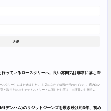
を行っているロースタリーへ。良い雰囲気は非常に落ち着
（ザ ロースタリー）にまた来ました。 お店のなかで焙煎が行われており、店内はと
宿と渋谷を結ぶキャットストリートに面したお店は、土曜日のお昼時 ...
AM(デンハム)のリジットジーンズを履き続け約3年、初め