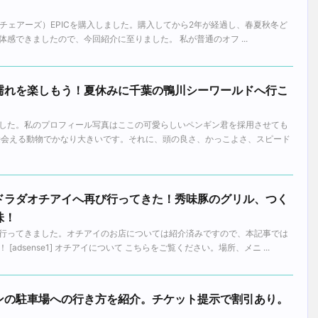
（ノーブルチェアーズ）EPICを購入しました。購入してから2年が経過し、春夏秋冬ど
感できましたので、今回紹介に至りました。 私が普通のオフ ...
濡れを楽しもう！夏休みに千葉の鴨川シーワールドへ行こ
した。私のプロフィール写真はここの可愛らしいペンギン君を採用させても
接会える動物でかなり大きいです。それに、頭の良さ、かっこよさ、スピード
ドラダオチアイへ再び行ってきた！秀味豚のグリル、つく
味！
行ってきました。オチアイのお店については紹介済みですので、本記事では
adsense1] オチアイについて こちらをご覧ください。場所、メニ ...
ンの駐車場への行き方を紹介。チケット提示で割引あり。