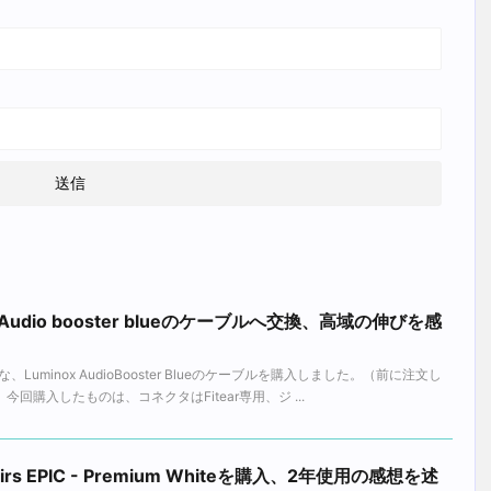
Audio booster blueのケーブルへ交換、高域の伸びを感
uminox AudioBooster Blueのケーブルを購入しました。（前に注文し
回購入したものは、コネクタはFitear専用、ジ ...
rs EPIC - Premium Whiteを購入、2年使用の感想を述