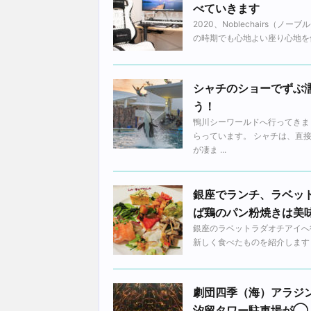
べていきます
2020、Noblechairs
の時期でも心地よい座り心地を体
シャチのショーでずぶ
う！
鴨川シーワールドへ行ってきま
らっています。 シャチは、直
が凄ま ...
銀座でランチ、ラベッ
ば鶏のパン粉焼きは美
銀座のラベットラダオチアイへ
新しく食べたものを紹介します！ [
劇団四季（海）アラジ
汐留タワー駐車場が◯