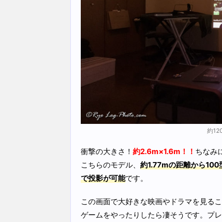
約1
衝撃の大きさ！
約2.6m×1.6m！！
ちなみ
こちらのモデル、
約1.77mの距離から1
で投影が可能
です。
この画面で大好きな映画やドラマを見ること
ゲームをやったりしたら凄そうです。プレ