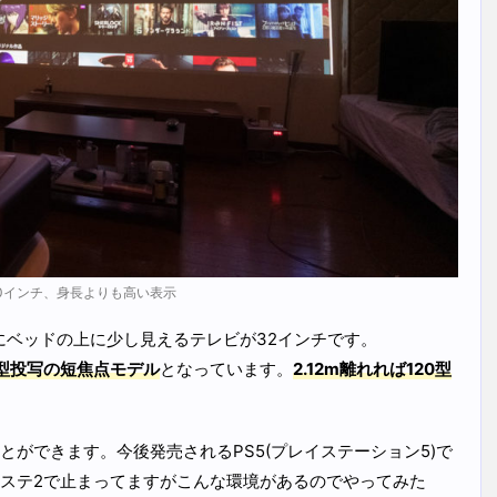
20インチ、身長よりも高い表示
にベッドの上に少し見えるテレビが32インチです。
00型投写の短焦点モデル
となっています。
2.12m離れれば120型
ができます。今後発売されるPS5(プレイステーション5)で
ステ2で止まってますがこんな環境があるのでやってみた