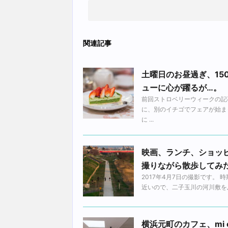
関連記事
土曜日のお昼過ぎ、1
ューに心が躍るが…。
前回ストロベリーウィークの記
に、別のイチゴでフェアが始ま
に ...
映画、ランチ、ショッ
撮りながら散歩してみ
2017年4月7日の撮影です。
近いので、二子玉川の河川敷をふ
横浜元町のカフェ、mi 