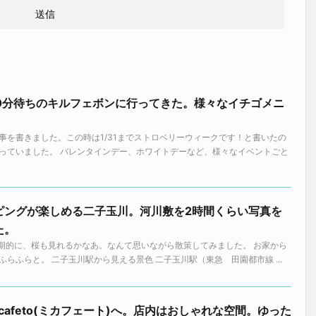
50分待ちのキルフェボンに行ってきた。様々なイチゴメニ
事を書きました。この時は1/31までストロベリーウィークです！と書いたの
っていました。 バレンタインデー、ホワイトデーなど、様々なイベントごと
ピングが楽しめる二子玉川。河川敷を2時間くらい写真を
た。
 時期的に、桜も見れるかなあ。なんて思いながら散策してみました。 お家から
らふらと。 二子玉川駅から見える景色 二子玉川駅（東急 田園都市線 ...
cafeto(ミカフェート)へ。店内はおしゃれな空間。ゆった