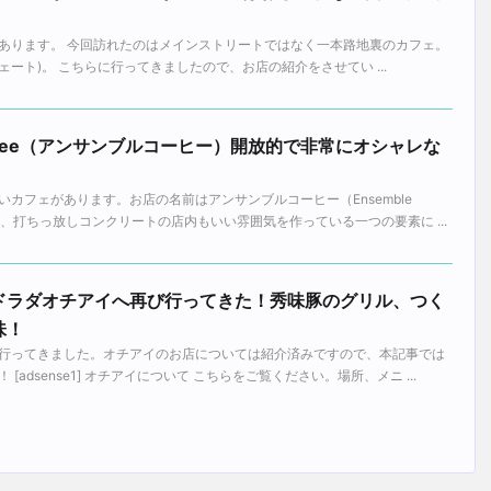
あります。 今回訪れたのはメインストリートではなく一本路地裏のカフェ。
ミカフェート)。 こちらに行ってきましたので、お店の紹介をさせてい ...
 Coffee（アンサンブルコーヒー）開放的で非常にオシャレな
カフェがあります。お店の名前はアンサンブルコーヒー（Ensemble
よく、打ちっ放しコンクリートの店内もいい雰囲気を作っている一つの要素に ...
ドラダオチアイへ再び行ってきた！秀味豚のグリル、つく
味！
行ってきました。オチアイのお店については紹介済みですので、本記事では
adsense1] オチアイについて こちらをご覧ください。場所、メニ ...