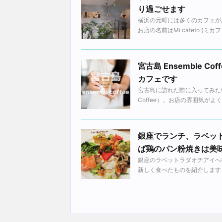
り過ごせます
横浜の元町には多くのカフェが
お店の名前はMi cafeto (
宮古島 Ensemble
カフェです
宮古島に訪れた際に入ってみたい
Coffee）。お店の雰囲気が
銀座でランチ、ラベッ
ば鶏のパン粉焼きは美
銀座のラベットラダオチアイへ
新しく食べたものを紹介します！ [