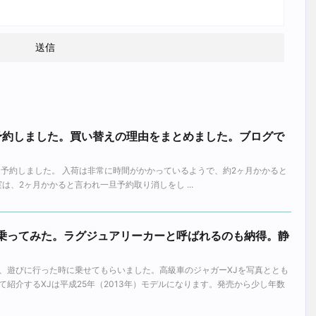
850予約しました。買い替えの理由をまとめました。ブログで
 D850を予約しました。 入荷は非常に時間がかかっているようで、約2ヶ月かかると
7 実は、2ヶ月かかると言われ一旦予約取り消しをし ...
に乗ってみた。ラグジュアリーカーと呼ばれるのも納得。静
。
、遊びに行った時に乗せてもらいました。高級車のジャガーXJを写真ととも
紹介するXJは平成25年（2013年）モデルになります。発売から少し年数