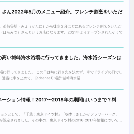
さん2022年5月のメニュー紹介。フレンチ割烹をいただ
、茗荷谷駅（みょうがたに）から徒歩２分ほどにあるフレンチ割烹をいただ
（はらみつ）さんというお店になります。2021年よりオープンされたそうで
の高い城崎海水浴場に行ってきました。海水浴シーズンは
場に行ってきました。 この日は時に行き先を決めず、車でドライブの日でし
車を止めて。 [adsense1] 場所 城崎海水浴 ...
ーション情報！2017〜2018年の期間はいつまで？料
ーションとして、「千葉：東京ドイツ村」「栃木：あしかがフラワーパーク」
定されました。その中の、東京ドイツ村の2016-2017年情報について ...