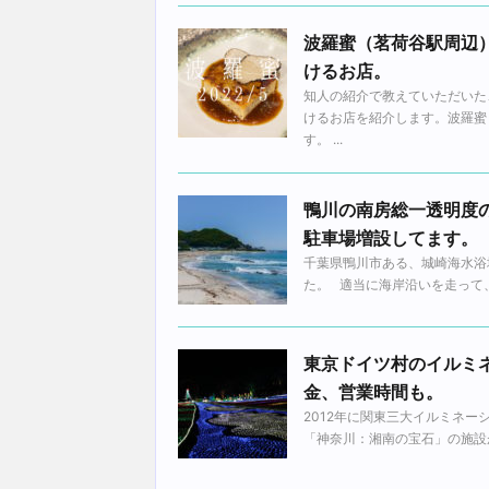
波羅蜜（茗荷谷駅周辺）
けるお店。
知人の紹介で教えていただいた
けるお店を紹介します。波羅蜜
す。 ...
鴨川の南房総一透明度
駐車場増設してます。
千葉県鴨川市ある、城崎海水浴
た。 適当に海岸沿いを走って、適当に
東京ドイツ村のイルミネ
金、営業時間も。
2012年に関東三大イルミネ
「神奈川：湘南の宝石」の施設が認