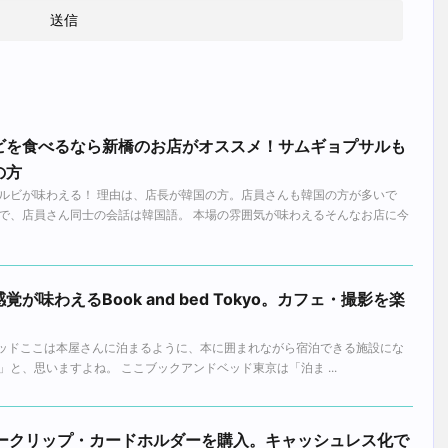
ビを食べるなら新橋のお店がオススメ！サムギョプサルも
の方
ルビが味わえる！ 理由は、店長が韓国の方。店員さんも韓国の方が多いで
で、店員さん同士の会話は韓国語。 本場の雰囲気が味わえるそんなお店に今
味わえるBook and bed Tokyo。カフェ・撮影を楽
o = 本とベッドここは本屋さんに泊まるように、本に囲まれながら宿泊できる施設にな
と、思いますよね。 ここブックアンドベッド東京は「泊ま ...
のマネークリップ・カードホルダーを購入。キャッシュレス化で