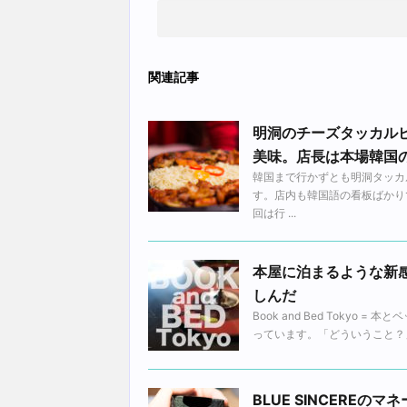
関連記事
明洞のチーズタッカル
美味。店長は本場韓国
韓国まで行かずとも明洞タッカ
す。店内も韓国語の看板ばかり
回は行 ...
本屋に泊まるような新感覚が
しんだ
Book and Bed Toky
っています。「どういうこと？」
BLUE SINCERE