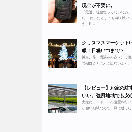
現金が不要に。
「最近、現金使ってないなあ。
た。 使ったとしても自販機で
や、P ...
クリスマスマーケットin
報！日程いつまで？
神奈川県 横浜市の赤レンガ倉
時期は多くの人で賑わいます。
...
【レビュー】お家の駐
いい。強風地域でも安
実家にカーポートの設置を行い
が強い地域なので、風に耐えられる