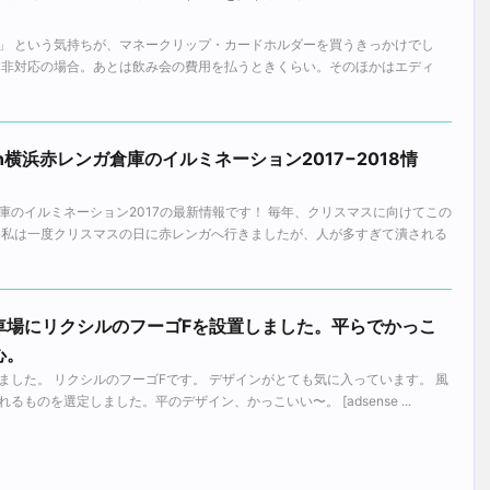
」 という気持ちが、マネークリップ・カードホルダーを買うきっかけでし
IC非対応の場合。あとは飲み会の費用を払うときくらい。そのほかはエディ
横浜赤レンガ倉庫のイルミネーション2017−2018情
庫のイルミネーション2017の最新情報です！ 毎年、クリスマスに向けてこの
 私は一度クリスマスの日に赤レンガへ行きましたが、人が多すぎて潰される
車場にリクシルのフーゴFを設置しました。平らでかっこ
心。
ました。 リクシルのフーゴFです。 デザインがとても気に入っています。 風
ものを選定しました。平のデザイン、かっこいい〜。 [adsense ...