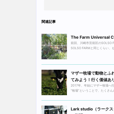
関連記事
The Farm Unive
前回、川崎市宮前区のSOLSO
SOLSO FARMと同じくらい
マザー牧場で動物とふ
てみよう！行く価値あ
2017年、年始にマザー牧場
”牧場”ということで、たくさん
Lark studio（