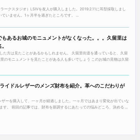
io（ラークスタジオ）LSIVを友人が購入しました。2019.2.11に耳型採取しまし
届いていません。1ヶ月半を過ぎたところです。 ...
でもあるお城のモニュメントがなくなった。。。久留里は
名。
した方は見たことがあるかもしれません。 久留里街道を通っていると、久留
留里のモニュメントを見たことがある人も多いでしょう このお城の見物は久留
ンブライドルレザーのメンズ財布を紹介。革へのこだわりが
ドルレザーを購入して、一ヶ月が経過しました。一ヶ月ではあまり変化が出ていな
す。 前回の記事では、財布を新調するにあたっての悩みどころ、決める ...