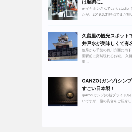
は順調に。
e-イヤホンさんでLark stud
たが、2019.3.31時点でまだ
久留里の観光スポット
井戸水が美味しくて有
他県から千葉の鴨川方面に南下
里駅前に突然現れるお城。 久
里 ...
GANZO(ガンゾ)シ
すごい日本製！
ganzo(ガンゾ)の新ブライ
いですが、傷の具合をご紹介しま