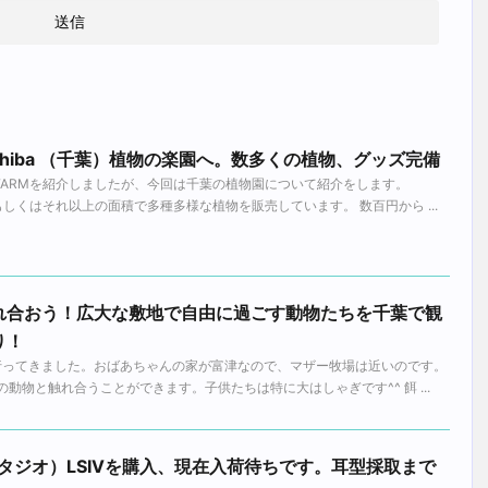
rsal Chiba （千葉）植物の楽園へ。数多くの植物、グッズ完備
 FARMを紹介しましたが、今回は千葉の植物園について紹介をします。
、もしくはそれ以上の面積で多種多様な植物を販売しています。 数百円から ...
れ合おう！広大な敷地で自由に過ごす動物たちを千葉で観
り！
へ行ってきました。おばあちゃんの家が富津なので、マザー牧場は近いのです。
の動物と触れ合うことができます。子供たちは特に大はしゃぎです^^ 餌 ...
ラークスタジオ）LSIVを購入、現在入荷待ちです。耳型採取まで