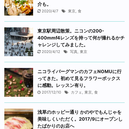
介も。
2020/4/7
東京
,
食
東京駅周辺散策。ニコンの200-
400mmf4レンズを持って何が撮れるかチ
ャレンジしてみました。
2020/4/12
写真
,
東京
ニコライバーグマンのカフェNOMUに行
ってきた。初めて見るフラワーボックス
に感動。レッスン有り。
2017/12/10
カフェ
,
東京
,
食
浅草のホッピー通り かのやでもんじゃを
美味しくいただく。2017/9にオープンし
たばかりのお店へ