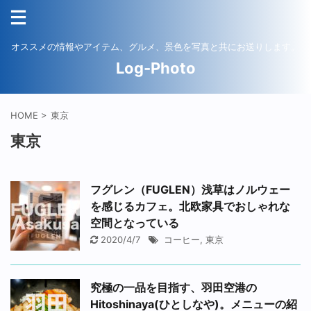
オススメの情報やアイテム、グルメ、景色を写真と共にお送りします。
Log-Photo
HOME
>
東京
東京
フグレン（FUGLEN）浅草はノルウェー
を感じるカフェ。北欧家具でおしゃれな
空間となっている
2020/4/7
コーヒー
,
東京
究極の一品を目指す、羽田空港の
Hitoshinaya(ひとしなや)。メニューの紹