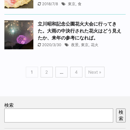
2018/7/8
東京
,
食
立川昭和記念公園花火大会に行ってき
た。大雨の中決行された花火はどう見え
たか、来年の参考になれば。
2020/3/30
夜景
,
東京
,
花火
1
2
…
4
Next »
検索
検
索