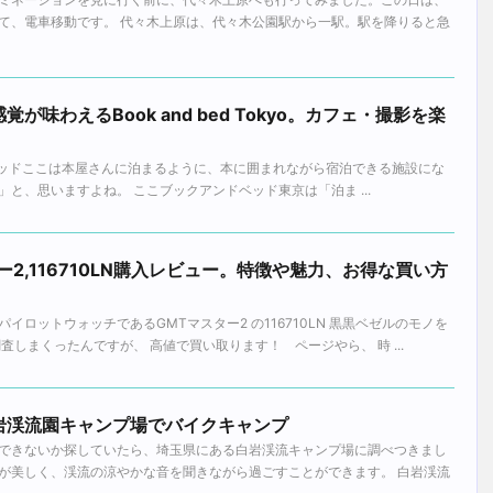
て、電車移動です。 代々木上原は、代々木公園駅から一駅。駅を降りると急
味わえるBook and bed Tokyo。カフェ・撮影を楽
o = 本とベッドここは本屋さんに泊まるように、本に囲まれながら宿泊できる施設にな
と、思いますよね。 ここブックアンドベッド東京は「泊ま ...
2,116710LN購入レビュー。特徴や魅力、お得な買い方
イロットウォッチであるGMTマスター2 の116710LN 黒黒ベゼルのモノを
査しまくったんですが、 高値で買い取ります！ ページやら、 時 ...
岩渓流園キャンプ場でバイクキャンプ
できないか探していたら、埼玉県にある白岩渓流キャンプ場に調べつきまし
が美しく、渓流の涼やかな音を聞きながら過ごすことができます。 白岩渓流