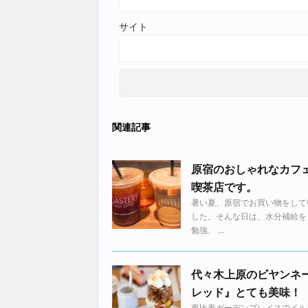
サイト
関連記事
原宿のおしゃれなカフ
喫茶店です。
暑い夏、原宿でお買い物をして
した。そんな日は、水分補給を
勉強、 ...
代々木上原のビヤンネ
レッド』とても美味！
恵比寿ガーデンプレイスでイル