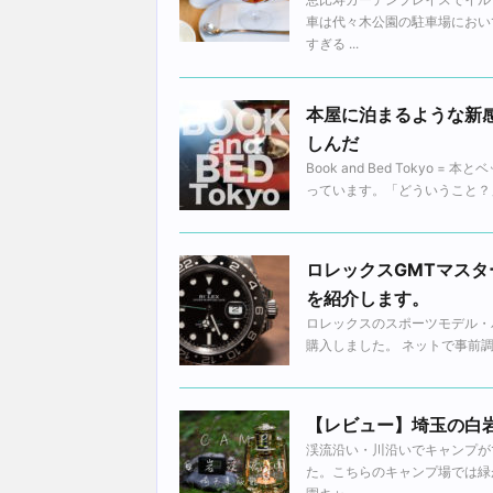
車は代々木公園の駐車場におい
すぎる ...
本屋に泊まるような新感覚が
しんだ
Book and Bed Toky
っています。「どういうこと？」
ロレックスGMTマスター
を紹介します。
ロレックスのスポーツモデル・パ
購入しました。 ネットで事前調
【レビュー】埼玉の白
渓流沿い・川沿いでキャンプが
た。こちらのキャンプ場では緑