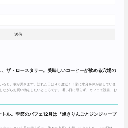
ェ、ザ・ロースタリー。美味しいコーヒーが飲める穴場の
いると、喉が渇きます。訪れた日は４０度近く！常に水分を体が欲していま
しながらお買い物をしたいところです。 暑い日に限らず、カフェで読書、お
ートル。季節のパフェ12月は『焼きりんごとジンジャーブ
ミネーションを見に行く前に、代々木上原へも行ってみました。この日は、